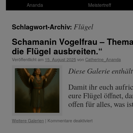
Ananda
Meistertreff
Flügel
Schlagwort-Archiv:
Schamanin Vogelfrau – Thema:
die Flügel ausbreiten.“
Veröffentlicht am
15. August 2025
von
Catherine_Ananda
Diese Galerie enthäl
Damit ihr euch aufric
eure Flügel öffnet, da
offen für alles, was is
für
Weitere Galerien
|
Kommentare deaktiviert
Schamanin
Vogelfrau