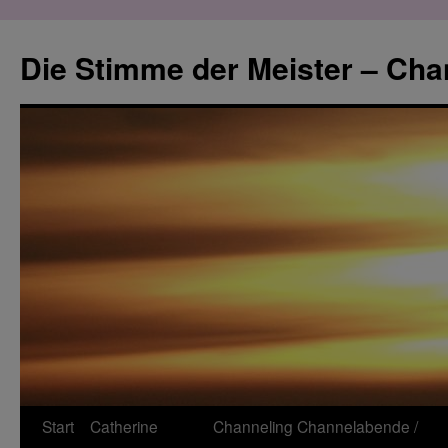
Zum
Inhalt
Die Stimme der Meister – Cha
springen
Start
Catherine
Channeling
Channelabende /