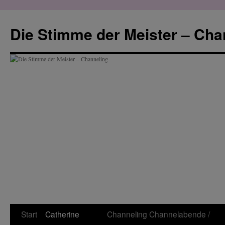
Zum
Inhalt
Die Stimme der Meister – Cha
springen
Start
Catherine
Channeling
Channelabende /