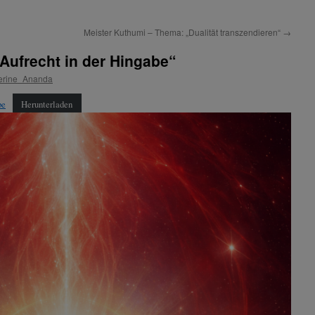
Meister Kuthumi – Thema: „Dualität transzendieren“
→
Aufrecht in der Hingabe“
erine_Ananda
be
Herunterladen