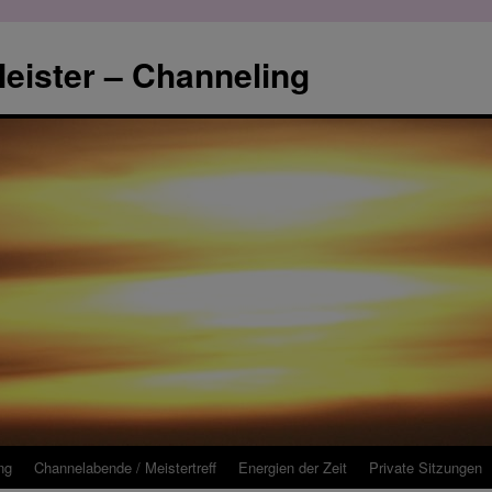
eister – Channeling
ng
Channelabende / Meistertreff
Energien der Zeit
Private Sitzungen