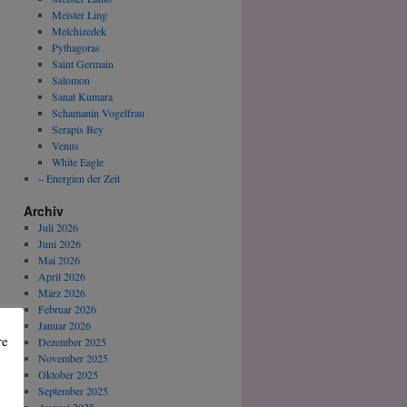
Meister Ling
Melchizedek
Pythagoras
Saint Germain
Salomon
Sanat Kumara
Schamanin Vogelfrau
Serapis Bey
Venus
White Eagle
– Energien der Zeit
Archiv
Juli 2026
Juni 2026
Mai 2026
April 2026
März 2026
Februar 2026
Januar 2026
re
Dezember 2025
November 2025
Oktober 2025
September 2025