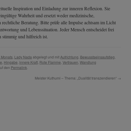
irituelle Inspiration und Einladung zur inneren Reflexion. Sie
ingültige Wahrheit und ersetzt weder medizinische,
 rechtliche Beratung. Bitte prüfe alle Impulse achtsam im Licht
twortung und Lebenssituation. Jeder Mensch entscheidet frei
 stimmig und hilfreich ist.
s Monats
,
Lady Nada
abgelegt und mit
Aufrichtung
,
Bewusstseinsaufstieg
,
ie
,
Hingabe
,
innere Kraft
,
Rote Flamme
,
Vertrauen
,
Wandlung
auf den
Permalink
.
Meister Kuthumi – Thema: „Dualität transzendieren“
→