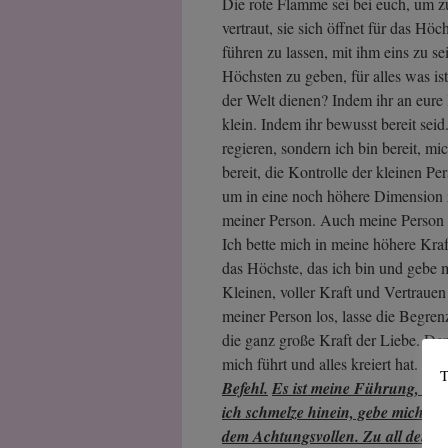
Die rote Flamme sei bei euch, um zu 
vertraut, sie sich öffnet für das Höc
führen zu lassen, mit ihm eins zu 
Höchsten zu geben, für alles was is
der Welt dienen? Indem ihr an eure K
klein. Indem ihr bewusst bereit seid.
regieren, sondern ich bin bereit, m
bereit, die Kontrolle der kleinen P
um in eine noch höhere Dimension z
meiner Person. Auch meine Person st
Ich bette mich in meine höhere Kraft
das Höchste, das ich bin und gebe
Kleinen, voller Kraft und Vertrauen
meiner Person los, lasse die Begre
die ganz große Kraft der Liebe. Der
mich führt und alles kreiert hat. Fü
T
Befehl.
Es ist meine Führung, es is
ich schmelze hinein, gebe mich do
dem Achtungsvollen. Zu all dem g