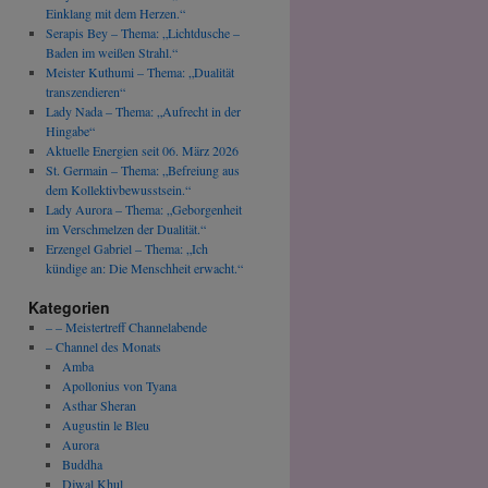
Einklang mit dem Herzen.“
Serapis Bey – Thema: „Lichtdusche –
Baden im weißen Strahl.“
Meister Kuthumi – Thema: „Dualität
transzendieren“
Lady Nada – Thema: „Aufrecht in der
Hingabe“
Aktuelle Energien seit 06. März 2026
St. Germain – Thema: „Befreiung aus
dem Kollektivbewusstsein.“
Lady Aurora – Thema: „Geborgenheit
im Verschmelzen der Dualität.“
Erzengel Gabriel – Thema: „Ich
kündige an: Die Menschheit erwacht.“
Kategorien
– – Meistertreff Channelabende
– Channel des Monats
Amba
Apollonius von Tyana
Asthar Sheran
Augustin le Bleu
Aurora
Buddha
Djwal Khul