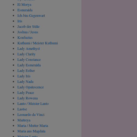
El Morya
Esmeralda
Ich-bin-Gegenwart
Iris
Jacob der Stille
Joshua / Jesus
Konfuzius
Kuthumi / Meister Kuthumi
Lady Amethyst
Lady Clarity
Lady Constance
Lady Esmeralda
Lady Esther
Lady Iris
Lady Nada
Lady Opalescence
Lady Peace
Lady Rowena
Lanto / Meister Lanto
Laotse
Leonardo da Vinci
Maitreya
Maria / Mutter Maria
Maria aus Magdala
Meister Lanto