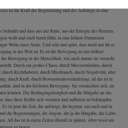
ieses ist die Kraft der Begeisterung und des Aufstiegs in eine
gie befindet und dass aus der Ruhe, aus der Energie des Herzens,
igen wollt und euch bereit fühlt, in eine höhere Dimension
ingte Weite eures Seins. Und seht und spürt, dass nicht nur ihr es
egung in der Welt ist. Es ist die Bewegung in eine höhere
r der Bewegung in der Menschheit, wie auch immer sie versucht
anstellt. Durch ein großes Chaos, durch Missverständnis, durch
, durch Rechthaberei, durch Missbrauch, durch Negativität, aber
ung, durch Kraft, durch Bewusstseinsveränderung; all das ist in
lität, sind in der höchsten Bewegung. Sie vermischen sich, sie
einen können. Die Bedingungslosigkeit und die Hingabe an das
en, dass diese Kräfte sich vereinen und aufhören zu bekämpfen.
. Es ist jetzt die Zeit, die aufsteigt, die beginnt, um euch und in
 und die Begrenzungen, die Ängste, die ja die Hingabe, die Liebe
n. All das ist in euren Zeiten überall zu spüren. Aber wisst um
fsteigen zu lassen.