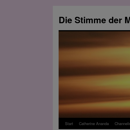
Zum
Inhalt
Die Stimme der M
springen
Start
Catherine Ananda
Channeli