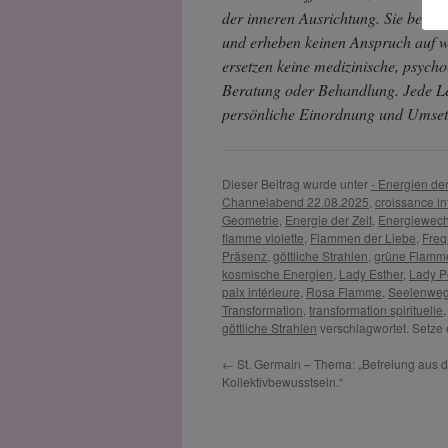
der inneren Ausrichtung. Sie ber
und erheben keinen Anspruch auf wi
ersetzen keine medizinische, psychol
Beratung oder Behandlung. Jede Les
persönliche Einordnung und Umsetz
Dieser Beitrag wurde unter
- Energien der
Channelabend 22.08.2025
,
croissance in
Geometrie
,
Energie der Zeit
,
Energiewech
flamme violette
,
Flammen der Liebe
,
Fre
Präsenz
,
göttliche Strahlen
,
grüne Flamm
kosmische Energien
,
Lady Esther
,
Lady P
paix intérieure
,
Rosa Flamme
,
Seelenwe
Transformation
,
transformation spirituelle
göttliche Strahlen
verschlagwortet. Setze
←
St. Germain – Thema: „Befreiung aus 
Kollektivbewusstsein.“