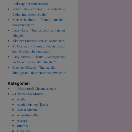
Einklang mit dem Herzen.“
Serapis Bey – Thema: „Lichtdusche –
Baden im weißen Strahl.“
Meister Kuthumi – Thema: „Dualität
transzendieren“
Lady Nada – Thema: „Aufrecht in der
Hingabe“
Aktuelle Energien seit 06. März 2026
St. Germain – Thema: „Befreiung aus
dem Kollektivbewusstsein.“
Lady Aurora – Thema: „Geborgenheit
im Verschmelzen der Dualität.“
Erzengel Gabriel – Thema: „Ich
kündige an: Die Menschheit erwacht.“
Kategorien
– – Meistertreff Channelabende
– Channel des Monats
Amba
Apollonius von Tyana
Asthar Sheran
Augustin le Bleu
Aurora
Buddha
Djwal Khul