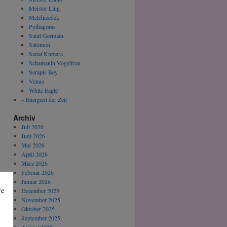
Meister Ling
Melchizedek
Pythagoras
Saint Germain
Salomon
Sanat Kumara
Schamanin Vogelfrau
Serapis Bey
Venus
White Eagle
– Energien der Zeit
Archiv
Juli 2026
Juni 2026
Mai 2026
April 2026
März 2026
Februar 2026
Januar 2026
re
Dezember 2025
November 2025
Oktober 2025
September 2025