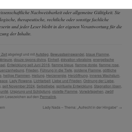
uhen auf subjektiv empfangenen Wahrnehmungen und Channelings
ssenschaftliche Nachweisbarkeit oder allgemeine Gültigkeit. Sie
ogische, therapeutische, rechtliche oder sonstige fachliche
erin und jeder Leser bleibt in der eigenen Verantwortung für die
ung der Inhalte.
 Zeit
abgelegt und mit
Aufstieg
,
Bewusstseinswandel
,
blaue Flamme
,
térieure
,
douze rayons divins
,
Einheit
,
élévation vibratoire
,
energetische
sel
,
Entwicklung seit Juni 2016
,
flamme bleue
,
flamme dorée
,
flamme rose
,
quenzanhebung
,
Frieden
,
Führung in die Tiefe
,
goldene Flamme
,
göttliche
e
,
heilige Flammen
,
Heilung
,
Herzenergie
,
Herzöffnung
,
inneres Wachstum
,
eace
,
Lady Rowena
,
Lichtarbeit
,
Liebe und Frieden
,
Ordnung der Liebe
,
g
,
seit November 2024
,
Selbstliebe
,
spirituelle Entwicklung
,
Stagnation lösen
,
,
unité
,
Ursprung und Schöpfung
,
violette Flamme
,
Vorwärtsgehen
,
zwölf
 ein Lesezeichen auf den
Permalink
.
dem
Lady Nada – Thema: „Aufrecht in der Hingabe“
→