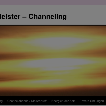
eister – Channeling
ng
Channelabende / Meistertreff
Energien der Zeit
Private Sitzungen