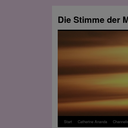
Zum
Inhalt
Die Stimme der M
springen
Start
Catherine Ananda
Channeli