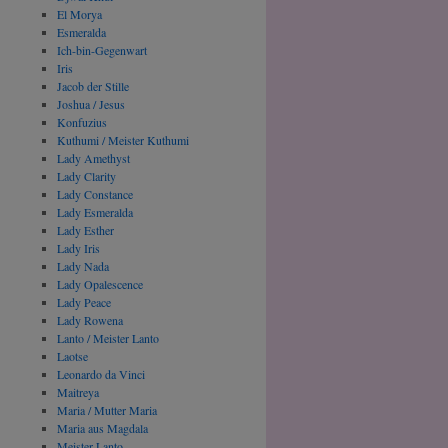
El Morya
Esmeralda
Ich-bin-Gegenwart
Iris
Jacob der Stille
Joshua / Jesus
Konfuzius
Kuthumi / Meister Kuthumi
Lady Amethyst
Lady Clarity
Lady Constance
Lady Esmeralda
Lady Esther
Lady Iris
Lady Nada
Lady Opalescence
Lady Peace
Lady Rowena
Lanto / Meister Lanto
Laotse
Leonardo da Vinci
Maitreya
Maria / Mutter Maria
Maria aus Magdala
Meister Lanto