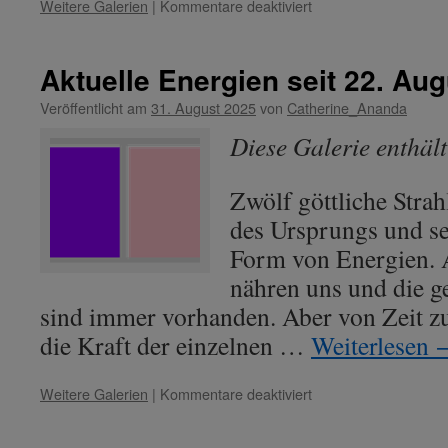
für
Weitere Galerien
|
Kommentare deaktiviert
Aktuelle
Energien
seit
Aktuelle Energien seit 22. Au
06.
März
Veröffentlicht am
31. August 2025
von
Catherine_Ananda
2026
Diese Galerie enthäl
Zwölf göttliche Strah
des Ursprungs und se
Form von Energien. A
nähren uns und die g
sind immer vorhanden. Aber von Zeit zu
die Kraft der einzelnen …
Weiterlesen
für
Weitere Galerien
|
Kommentare deaktiviert
Aktuelle
Energien