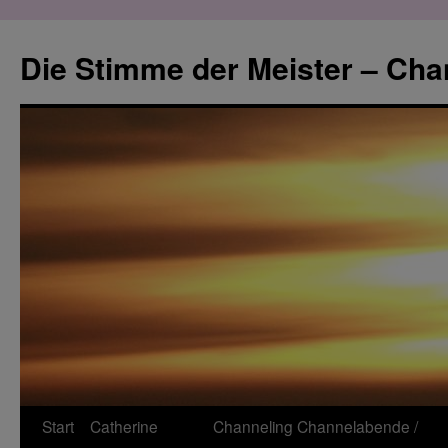
Zum
Inhalt
Die Stimme der Meister – Cha
springen
Start
Catherine
Channeling
Channelabende /