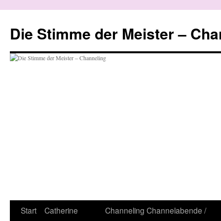
Zum
Inhalt
Die Stimme der Meister – Cha
springen
Start
Catherine
Channeling
Channelabende /