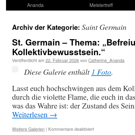
Ananda
Meistertreff
Saint Germain
Archiv der Kategorie:
St. Germain – Thema: „Befrei
Kollektivbewusstsein.“
Veröffentlicht am
22. Februar 2026
von
Catherine_Ananda
Diese Galerie enthält
1 Foto
.
Lasst euch hochschwingen aus dem Kol
durch die violette Flame, die euch in da
was das Wahre ist: der Zustand des Sein
Weiterlesen
→
für
Weitere Galerien
|
Kommentare deaktiviert
St.