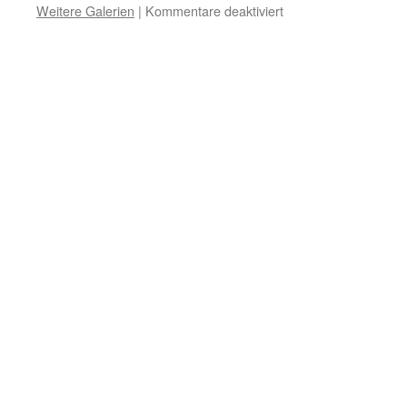
für
Weitere Galerien
|
Kommentare deaktiviert
St.
Germain:
„Welle
der
Dynamik.“