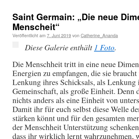
Germain
–
Saint Germain: „Die neue Dim
Thema:
Menscheit“
„Befreiung
aus
Veröffentlicht am
7. Juni 2019
von
Catherine_Ananda
dem
Kollektivbewusstsein.
Diese Galerie enthält
1 Foto
.
Die Menschheit tritt in eine neue Dimen
Energien zu empfangen, die sie braucht f
Lenkung ihres Schicksals, als Lenkung i
Gemeinschaft, als große Einheit. Denn d
nichts anders als eine Einheit von unter
Damit ihr für euch selbst diese Welle 
stärken könnt und für den gesamten me
der Menschheit Unterstützung schenken k
dass ihr wirklich lernt wahrzunehmen, 