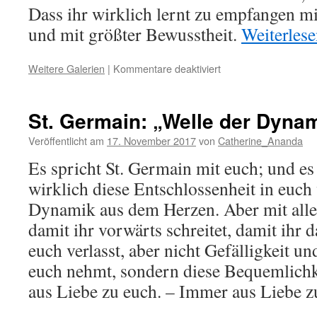
Dass ihr wirklich lernt zu empfangen m
und mit größter Bewusstheit.
Weiterles
für
Weitere Galerien
|
Kommentare deaktiviert
Saint
Germain:
„Die
St. Germain: „Welle der Dynam
neue
Dimension
Veröffentlicht am
17. November 2017
von
Catherine_Ananda
der
Es spricht St. Germain mit euch; und es i
Menscheit“
wirklich diese Entschlossenheit in euc
Dynamik aus dem Herzen. Aber mit alle
damit ihr vorwärts schreitet, damit ihr 
euch verlasst, aber nicht Gefälligkeit u
euch nehmt, sondern diese Bequemlichkei
aus Liebe zu euch. – Immer aus Liebe z