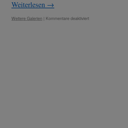
Weiterlesen
→
für
Weitere Galerien
|
Kommentare deaktiviert
Meister
Kuthumi:
„Lauffeuer
des
Wohlwollens.“