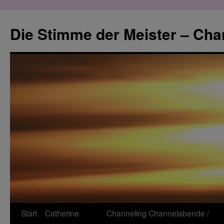
Zum
Inhalt
Die Stimme der Meister – Cha
springen
Start
Catherine
Channeling
Channelabende /