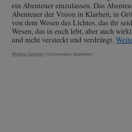
ein Abenteuer einzulassen. Das Abenteue
Abenteuer der Vision in Klarheit, in Gr
von dem Wesen des Lichtes, das ihr seid.
Wesen, das in euch lebt, aber auch wirkl
und nicht versteckt und verdrängt.
Weit
für
Weitere Galerien
|
Kommentare deaktiviert
Lady
Clarity
–
Thema:
„Das
Wesen
des
Lichtes
schaut.“