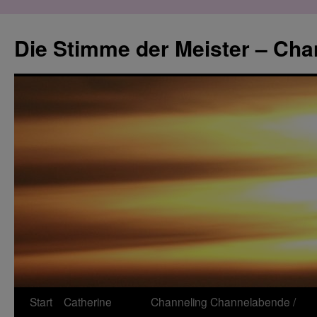
Zum
Inhalt
Die Stimme der Meister – Cha
springen
Start
Catherine
Channeling
Channelabende /