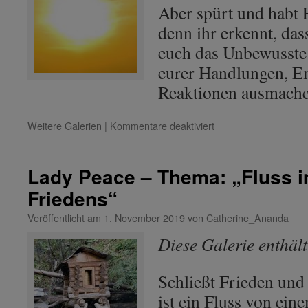
Aber spürt und habt 
denn ihr erkennt, das
euch das Unbewusste 
eurer Handlungen, E
Reaktionen ausmach
für
Weitere Galerien
|
Kommentare deaktiviert
Lady
Peace
–
Lady Peace – Thema: „Fluss i
Thema:
Friedens“
„Die
Schöpfung
Veröffentlicht am
1. November 2019
von
Catherine_Ananda
im
goldenen
Diese Galerie enthäl
Licht“
Schließt Frieden und 
ist ein Fluss von ein