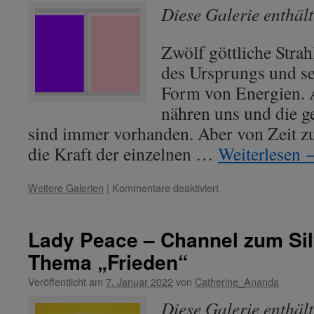
Diese Galerie enthäl
dem
Frieden.“
Zwölf göttliche Strah
des Ursprungs und se
Form von Energien. A
nähren uns und die g
sind immer vorhanden. Aber von Zeit zu
die Kraft der einzelnen …
Weiterlesen
für
Weitere Galerien
|
Kommentare deaktiviert
Aktuelle
Energien
seit
Lady Peace – Channel zum Sil
22.
Thema „Frieden“
August
2025
Veröffentlicht am
7. Januar 2022
von
Catherine_Ananda
Diese Galerie enthäl