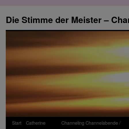
Zum
Inhalt
Die Stimme der Meister – Cha
springen
Start
Catherine
Channeling
Channelabende /