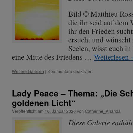
Bild © Matthieu Ross
die ihr seid auf dem 
ihr den Frieden such
ersucht und wünscht 
Seelen, wisst euch in
eine Mitte des Friedens …
Weiterlesen
für
Weitere Galerien
|
Kommentare deaktiviert
Lady
Peace
–
Lady Peace – Thema: „Die Sc
Channel
goldenen Licht“
zum
Silvester
Veröffentlicht am
10. Januar 2020
von
Catherine_Ananda
2021
–
Diese Galerie enthäl
Thema
„Frieden“