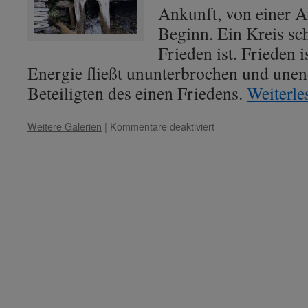
Ankunft, von einer 
Beginn. Ein Kreis sch
Frieden ist. Frieden i
Energie fließt ununterbrochen und unen
Beteiligten des einen Friedens.
Weiterl
für
Weitere Galerien
|
Kommentare deaktiviert
Lady
Peace
–
Thema:
„Fluss
im
Kreis
des
Friedens“