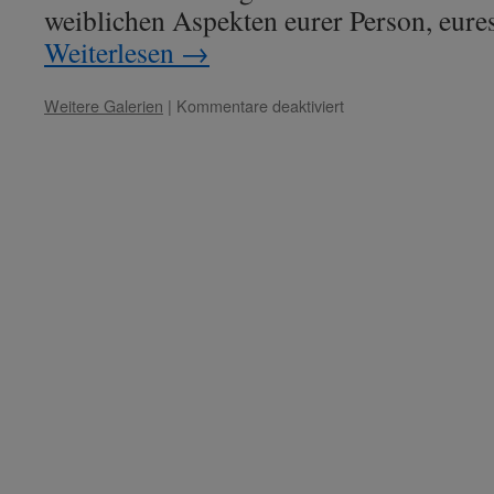
weiblichen Aspekten eurer Person, eure
Weiterlesen
→
für
Weitere Galerien
|
Kommentare deaktiviert
Maria
aus
Magdala
–
Thema:
„Weibliche
Kraft
der
kosmischen
Hingabe.“