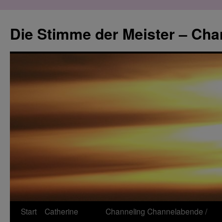
Zum
Inhalt
Die Stimme der Meister – Cha
springen
Start
Catherine
Channeling
Channelabende /