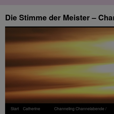
Zum
Inhalt
Die Stimme der Meister – Cha
springen
Start
Catherine
Channeling
Channelabende /