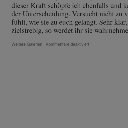
dieser Kraft schöpfe ich ebenfalls und 
der Unterscheidung. Versucht nicht zu 
fühlt, wie sie zu euch gelangt. Sehr klar
zielstrebig, so werdet ihr sie wahrnehm
für
Weitere Galerien
|
Kommentare deaktiviert
Salomon
–
Thema:
„Die
innere
Waage
des
Gleichgewichts.“