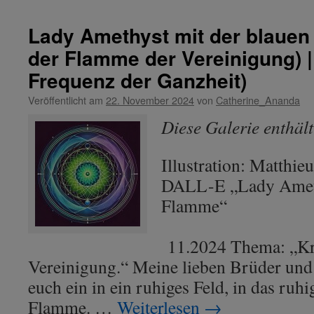
Energien
seit
Lady Amethyst mit der blauen
8.
der Flamme der Vereinigung) |
November
2024
Frequenz der Ganzheit)
Veröffentlicht am
22. November 2024
von
Catherine_Ananda
Diese Galerie enthäl
Illustration: Matthi
DALL-E „Lady Ameth
Flamme“
11.2024 Thema: „Kr
Vereinigung.“ Meine lieben Brüder und 
euch ein in ein ruhiges Feld, in das ruhi
Flamme. …
Weiterlesen
→