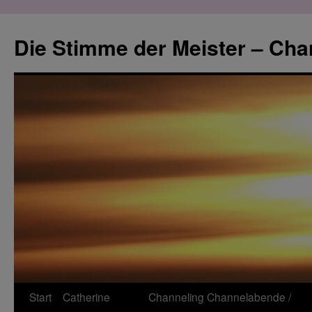
Zum
Inhalt
Die Stimme der Meister – Cha
springen
Start
Catherine
Channeling
Channelabende /