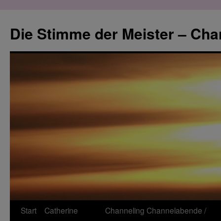
Zum
Inhalt
Die Stimme der Meister – Cha
springen
Start
Catherine
Channeling
Channelabende /