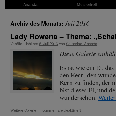
Ananda
Meistertreff
Juli 2016
Archiv des Monats:
Lady Rowena – Thema: „Scha
Veröffentlicht am
8. Juli 2016
von
Catherine_Ananda
Diese Galerie enthäl
Es ist wie ein Ei, das
den Kern, den wunde
Kern zu finden, der in
bist dieses Ei, und d
wunderschön.
Weiter
für
Weitere Galerien
|
Kommentare deaktiviert
Lady