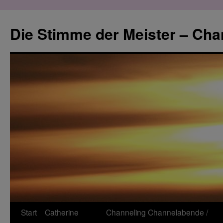
Zum
Inhalt
Die Stimme der Meister – Cha
springen
Start
Catherine
Channeling
Channelabende /