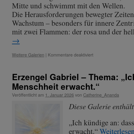
Mitte und schwimmt mit den Wellen.
Die Herausforderungen bewegter Zeiten
Wachstum – besonders für innere Zentri
mit zwei Flammen: der rosa und der hel
→
für
Weitere Galerien
|
Kommentare deaktiviert
Lady
Aurora
–
Erzengel Gabriel – Thema: „Ic
Thema:
Menschheit erwacht.“
„Geborgenheit
im
Veröffentlicht am
1. Januar 2026
von
Catherine_Ananda
Verschmelzen
der
Diese Galerie enthäl
Dualität.“
„Ich kündige an: das
erwacht.“
Weiterlese