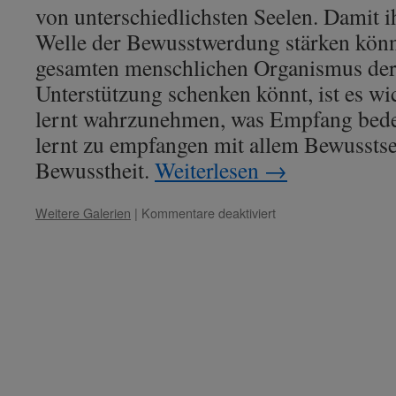
von unterschiedlichsten Seelen. Damit ih
Welle der Bewusstwerdung stärken könn
gesamten menschlichen Organismus de
Unterstützung schenken könnt, ist es wic
lernt wahrzunehmen, was Empfang bedeu
lernt zu empfangen mit allem Bewusstse
Bewusstheit.
Weiterlesen
→
für
Weitere Galerien
|
Kommentare deaktiviert
Saint
Germain:
„Die
neue
Dimension
der
Menscheit“