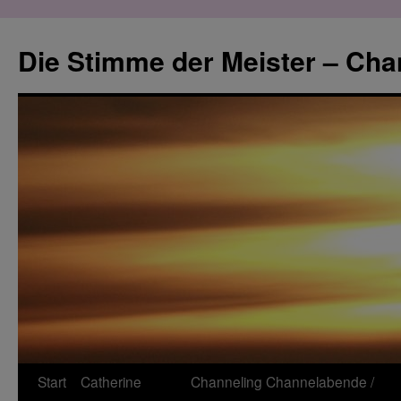
Zum
Inhalt
Die Stimme der Meister – Cha
springen
Start
Catherine
Channeling
Channelabende /