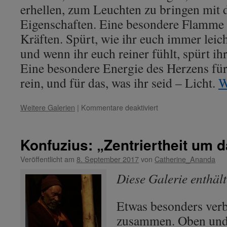
erhellen, zum Leuchten zu bringen mit d
Eigenschaften. Eine besondere Flamme 
Kräften. Spürt, wie ihr euch immer leich
und wenn ihr euch reiner fühlt, spürt ihr
Eine besondere Energie des Herzens für 
rein, und für das, was ihr seid – Licht.
W
für
Weitere Galerien
|
Kommentare deaktiviert
Serapis
Bey
–
Konfuzius: „Zentriertheit um d
Thema:
„Die
Veröffentlicht am
8. September 2017
von
Catherine_Ananda
Flamme
Diese Galerie enthäl
des
Dienstes“
[]
Etwas besonders verb
„Reinheit,
zusammen. Oben und 
Liebe,