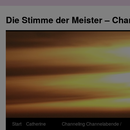
Zum
Inhalt
Die Stimme der Meister – Cha
springen
Start
Catherine
Channeling
Channelabende /