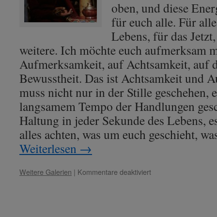
Licht“
oben, und diese Ener
für euch alle. Für all
Lebens, für das Jetzt,
weitere. Ich möchte euch aufmerksam 
Aufmerksamkeit, auf Achtsamkeit, auf d
Bewusstheit. Das ist Achtsamkeit und 
muss nicht nur in der Stille geschehen, 
langsamem Tempo der Handlungen gesche
Haltung in jeder Sekunde des Lebens, es
alles achten, was um euch geschieht, was
Weiterlesen
→
für
Weitere Galerien
|
Kommentare deaktiviert
Konfuzius:
„Zentriertheit
um
das