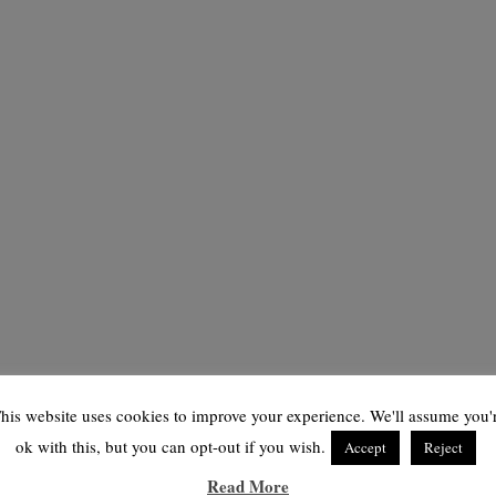
his website uses cookies to improve your experience. We'll assume you'
ok with this, but you can opt-out if you wish.
Accept
Reject
Read More