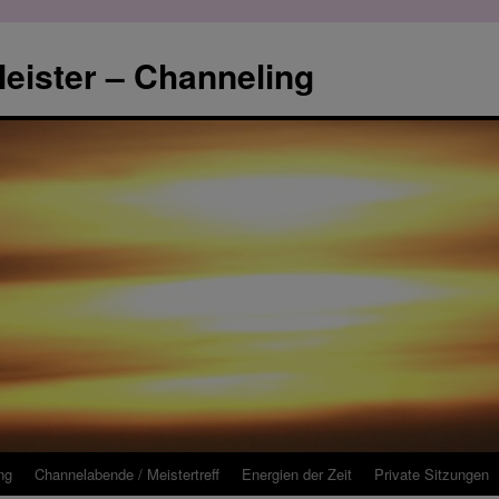
eister – Channeling
ng
Channelabende / Meistertreff
Energien der Zeit
Private Sitzungen