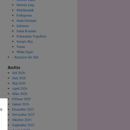
Meister Ling
Melchizedek
Pythagoras
Saint Germain
Salomon
Sanat Kumara
Schamanin Vogelfrau
Serapis Bey
Venus
White Eagle
– Energien der Zeit
Archiv
Juli 2026
Juni 2026
Mai 2026
April 2026
März 2026
Februar 2026
Januar 2026
re
Dezember 2025
November 2025
Oktober 2025
September 2025