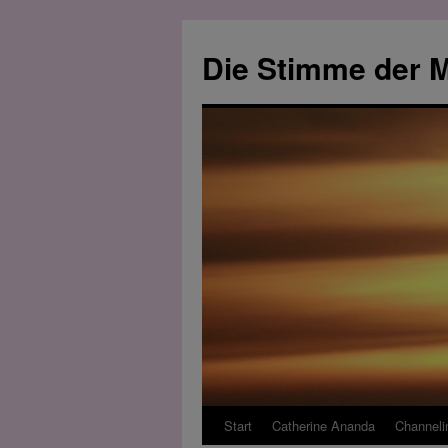
Zum
Inhalt
Die Stimme der M
springen
Start
Catherine Ananda
Channeli