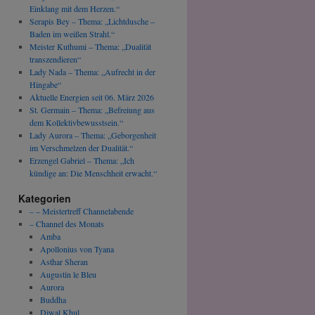
Einklang mit dem Herzen.“
Serapis Bey – Thema: „Lichtdusche –
Baden im weißen Strahl.“
Meister Kuthumi – Thema: „Dualität
transzendieren“
Lady Nada – Thema: „Aufrecht in der
Hingabe“
Aktuelle Energien seit 06. März 2026
St. Germain – Thema: „Befreiung aus
dem Kollektivbewusstsein.“
Lady Aurora – Thema: „Geborgenheit
im Verschmelzen der Dualität.“
Erzengel Gabriel – Thema: „Ich
kündige an: Die Menschheit erwacht.“
Kategorien
– – Meistertreff Channelabende
– Channel des Monats
Amba
Apollonius von Tyana
Asthar Sheran
Augustin le Bleu
Aurora
Buddha
Djwal Khul