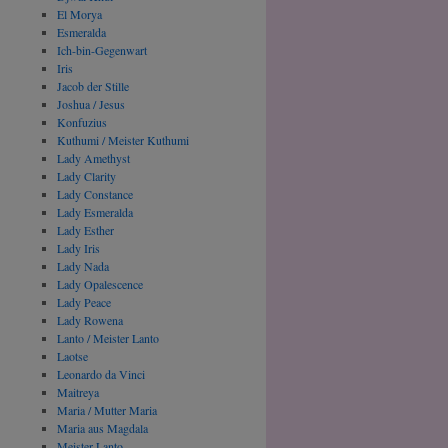
El Morya
Esmeralda
Ich-bin-Gegenwart
Iris
Jacob der Stille
Joshua / Jesus
Konfuzius
Kuthumi / Meister Kuthumi
Lady Amethyst
Lady Clarity
Lady Constance
Lady Esmeralda
Lady Esther
Lady Iris
Lady Nada
Lady Opalescence
Lady Peace
Lady Rowena
Lanto / Meister Lanto
Laotse
Leonardo da Vinci
Maitreya
Maria / Mutter Maria
Maria aus Magdala
Meister Lanto