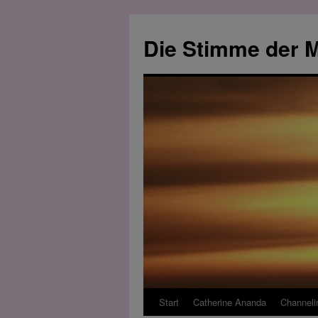
Zum
Inhalt
Die Stimme der M
springen
Start
Catherine Ananda
Channeli