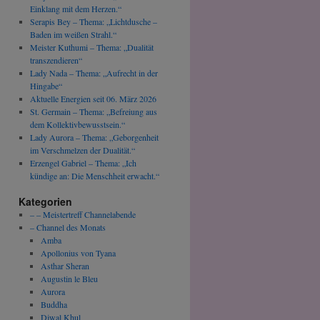
Einklang mit dem Herzen.“
Serapis Bey – Thema: „Lichtdusche –
Baden im weißen Strahl.“
Meister Kuthumi – Thema: „Dualität
transzendieren“
Lady Nada – Thema: „Aufrecht in der
Hingabe“
Aktuelle Energien seit 06. März 2026
St. Germain – Thema: „Befreiung aus
dem Kollektivbewusstsein.“
Lady Aurora – Thema: „Geborgenheit
im Verschmelzen der Dualität.“
Erzengel Gabriel – Thema: „Ich
kündige an: Die Menschheit erwacht.“
Kategorien
– – Meistertreff Channelabende
– Channel des Monats
Amba
Apollonius von Tyana
Asthar Sheran
Augustin le Bleu
Aurora
Buddha
Djwal Khul