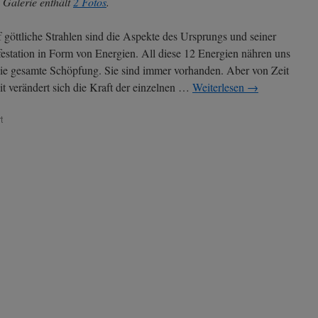
 Galerie enthält
2 Fotos
.
 göttliche Strahlen sind die Aspekte des Ursprungs und seiner
estation in Form von Energien. All diese 12 Energien nähren uns
ie gesamte Schöpfung. Sie sind immer vorhanden. Aber von Zeit
it verändert sich die Kraft der einzelnen …
Weiterlesen
→
für
t
Aktuelle
Energien
seit
22.
August
2025