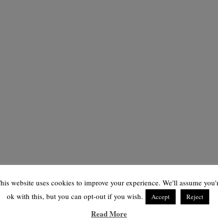
his website uses cookies to improve your experience. We'll assume you'
ok with this, but you can opt-out if you wish.
Accept
Reject
Read More