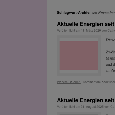
seit Novembe
Schlagwort-Archiv:
Aktuelle Energien seit
Veröffentlicht am
11. März 2026
von
Cath
Diese
Zwölf
Manif
und d
zu Ze
Weitere Galerien
|
Kommentare deaktivier
Aktuelle Energien sei
Veröffentlicht am
31. August 2025
von
Ca