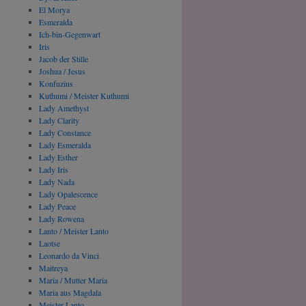
El Morya
Esmeralda
Ich-bin-Gegenwart
Iris
Jacob der Stille
Joshua / Jesus
Konfuzius
Kuthumi / Meister Kuthumi
Lady Amethyst
Lady Clarity
Lady Constance
Lady Esmeralda
Lady Esther
Lady Iris
Lady Nada
Lady Opalescence
Lady Peace
Lady Rowena
Lanto / Meister Lanto
Laotse
Leonardo da Vinci
Maitreya
Maria / Mutter Maria
Maria aus Magdala
Meister Lanto