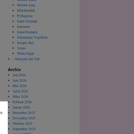
Meister Ling
Melchizedek
Pythagoras
Saint Germain
Salomon
Sanat Kumara
Schamanin Vogelfrau
Serapis Bey
Venus
White Eagle
– Energien der Zeit
Archiv
Juli 2026
Juni 2026
Mai 2026
April 2026
März 2026
Februar 2026
Januar 2026
re
Dezember 2025
November 2025
Oktober 2025
September 2025