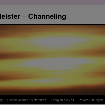
eister – Channeling
ng
Channelabende / Meistertreff
Energien der Zeit
Private Sitzungen