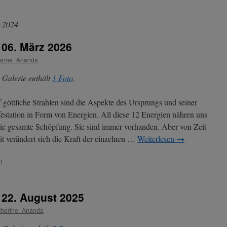
r 2024
 06. März 2026
erine_Ananda
 Galerie enthält
1 Foto
.
 göttliche Strahlen sind die Aspekte des Ursprungs und seiner
estation in Form von Energien. All diese 12 Energien nähren uns
ie gesamte Schöpfung. Sie sind immer vorhanden. Aber von Zeit
it verändert sich die Kraft der einzelnen …
Weiterlesen
→
für
t
Aktuelle
Energien
seit
t 22. August 2025
06.
März
therine_Ananda
2026