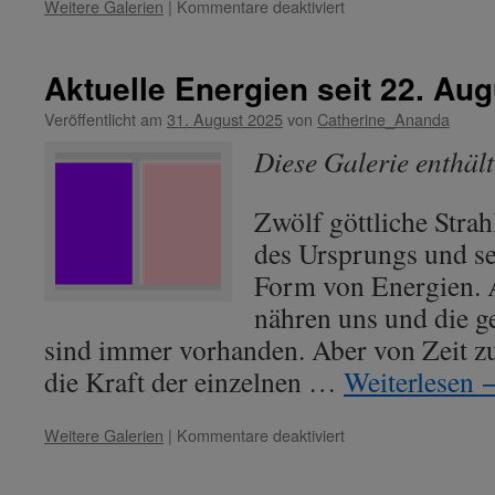
für
Weitere Galerien
|
Kommentare deaktiviert
Aktuelle
Energien
seit
Aktuelle Energien seit 22. Au
06.
März
Veröffentlicht am
31. August 2025
von
Catherine_Ananda
2026
Diese Galerie enthäl
Zwölf göttliche Strah
des Ursprungs und se
Form von Energien. A
nähren uns und die g
sind immer vorhanden. Aber von Zeit zu
die Kraft der einzelnen …
Weiterlesen
für
Weitere Galerien
|
Kommentare deaktiviert
Aktuelle
Energien