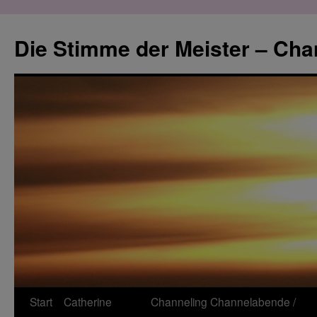
Zum
Inhalt
Die Stimme der Meister – Cha
springen
Start
Catherine
Channeling
Channelabende /