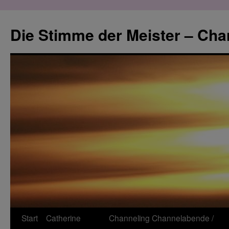
Zum
Inhalt
Die Stimme der Meister – Cha
springen
Start
Catherine
Channeling
Channelabende /