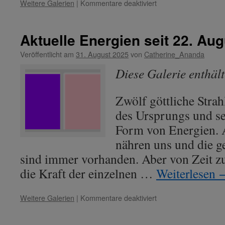
für
Weitere Galerien
|
Kommentare deaktiviert
Aktuelle
Energien
seit
Aktuelle Energien seit 22. Au
06.
März
Veröffentlicht am
31. August 2025
von
Catherine_Ananda
2026
Diese Galerie enthäl
Zwölf göttliche Strah
des Ursprungs und se
Form von Energien. A
nähren uns und die g
sind immer vorhanden. Aber von Zeit zu
die Kraft der einzelnen …
Weiterlesen
für
Weitere Galerien
|
Kommentare deaktiviert
Aktuelle
Energien