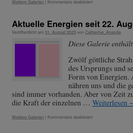
für
Weitere Galerien
|
Kommentare deaktiviert
Aktuelle
Energien
seit
Aktuelle Energien seit 22. Au
06.
März
Veröffentlicht am
31. August 2025
von
Catherine_Ananda
2026
Diese Galerie enthäl
Zwölf göttliche Strah
des Ursprungs und se
Form von Energien. A
nähren uns und die g
sind immer vorhanden. Aber von Zeit zu
die Kraft der einzelnen …
Weiterlesen
für
Weitere Galerien
|
Kommentare deaktiviert
Aktuelle
Energien