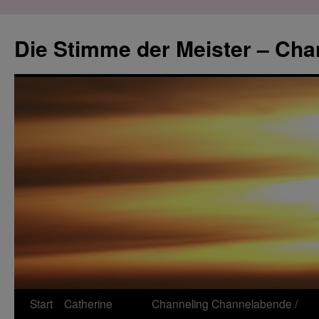
Zum
Inhalt
Die Stimme der Meister – Cha
springen
Start
Catherine
Channeling
Channelabende /