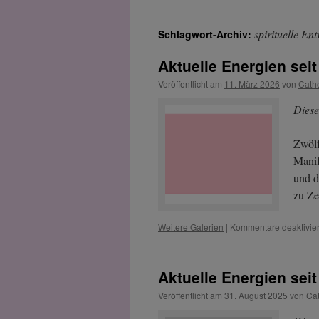
spirituelle En
Schlagwort-Archiv:
Aktuelle Energien seit
Veröffentlicht am
11. März 2026
von
Cath
Diese
Zwölf
Manif
und d
zu Ze
Weitere Galerien
|
Kommentare deaktivier
Aktuelle Energien sei
Veröffentlicht am
31. August 2025
von
Ca