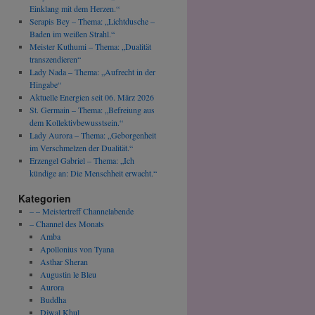
Einklang mit dem Herzen.“
Serapis Bey – Thema: „Lichtdusche –
Baden im weißen Strahl.“
Meister Kuthumi – Thema: „Dualität
transzendieren“
Lady Nada – Thema: „Aufrecht in der
Hingabe“
Aktuelle Energien seit 06. März 2026
St. Germain – Thema: „Befreiung aus
dem Kollektivbewusstsein.“
Lady Aurora – Thema: „Geborgenheit
im Verschmelzen der Dualität.“
Erzengel Gabriel – Thema: „Ich
kündige an: Die Menschheit erwacht.“
Kategorien
– – Meistertreff Channelabende
– Channel des Monats
Amba
Apollonius von Tyana
Asthar Sheran
Augustin le Bleu
Aurora
Buddha
Djwal Khul