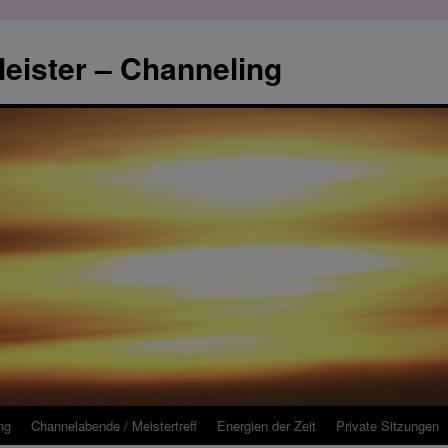
eister – Channeling
ng
Channelabende / Meistertreff
Energien der Zeit
Private Sitzungen