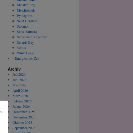
Meister Ling
Melchizedek
Pythagoras
Saint Germain
Salomon
Sanat Kumara
Schamanin Vogelfrau
Serapis Bey
Venus
White Eagle
– Energien der Zeit
Archiv
Juli 2026
Juni 2026
Mai 2026
April 2026
März 2026
Februar 2026
Januar 2026
re
Dezember 2025
November 2025
Oktober 2025
September 2025