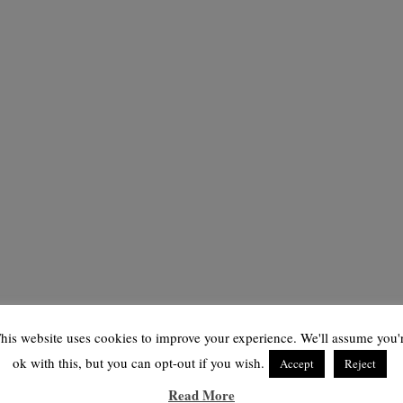
his website uses cookies to improve your experience. We'll assume you'
ok with this, but you can opt-out if you wish.
Accept
Reject
Read More