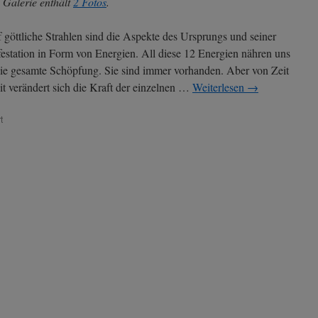
 Galerie enthält
2 Fotos
.
 göttliche Strahlen sind die Aspekte des Ursprungs und seiner
estation in Form von Energien. All diese 12 Energien nähren uns
ie gesamte Schöpfung. Sie sind immer vorhanden. Aber von Zeit
it verändert sich die Kraft der einzelnen …
Weiterlesen
→
für
t
Aktuelle
Energien
seit
22.
August
2025