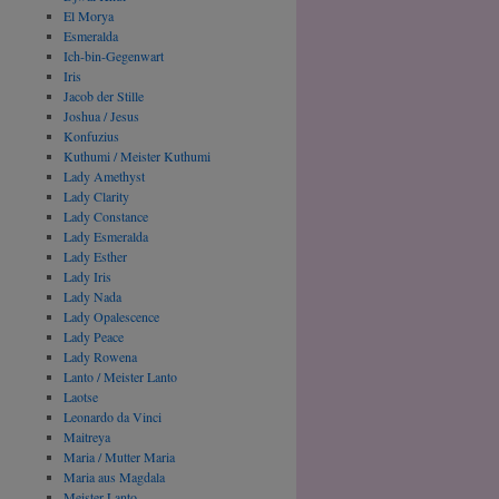
El Morya
Esmeralda
Ich-bin-Gegenwart
Iris
Jacob der Stille
Joshua / Jesus
Konfuzius
Kuthumi / Meister Kuthumi
Lady Amethyst
Lady Clarity
Lady Constance
Lady Esmeralda
Lady Esther
Lady Iris
Lady Nada
Lady Opalescence
Lady Peace
Lady Rowena
Lanto / Meister Lanto
Laotse
Leonardo da Vinci
Maitreya
Maria / Mutter Maria
Maria aus Magdala
Meister Lanto