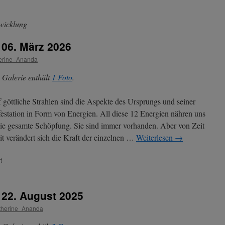
twicklung
 06. März 2026
erine_Ananda
 Galerie enthält
1 Foto
.
 göttliche Strahlen sind die Aspekte des Ursprungs und seiner
estation in Form von Energien. All diese 12 Energien nähren uns
ie gesamte Schöpfung. Sie sind immer vorhanden. Aber von Zeit
it verändert sich die Kraft der einzelnen …
Weiterlesen
→
für
t
Aktuelle
Energien
seit
t 22. August 2025
06.
März
therine_Ananda
2026