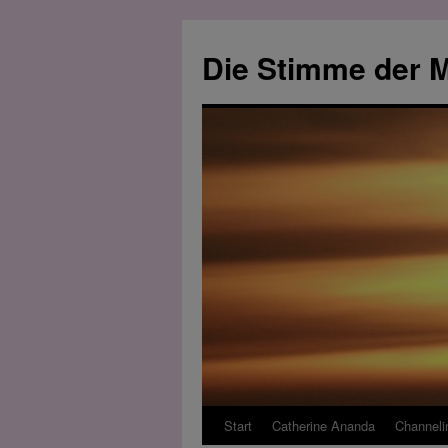
Zum
Inhalt
Die Stimme der M
springen
Start
Catherine Ananda
Channeli