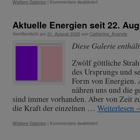
für
Weitere Galerien
|
Kommentare deaktiviert
Aktuelle
Energien
seit
Aktuelle Energien seit 22. Au
06.
März
Veröffentlicht am
31. August 2025
von
Catherine_Ananda
2026
Diese Galerie enthäl
Zwölf göttliche Strah
des Ursprungs und se
Form von Energien. A
nähren uns und die g
sind immer vorhanden. Aber von Zeit zu
die Kraft der einzelnen …
Weiterlesen
für
Weitere Galerien
|
Kommentare deaktiviert
Aktuelle
Energien