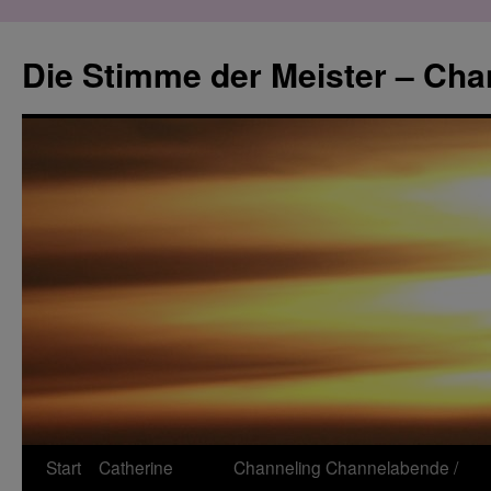
Zum
Inhalt
Die Stimme der Meister – Cha
springen
Start
Catherine
Channeling
Channelabende /