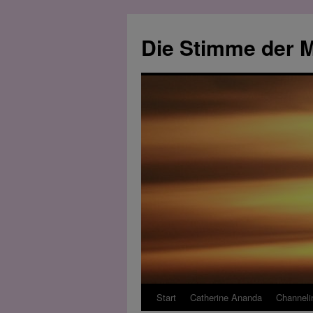
Zum
Inhalt
Die Stimme der M
springen
Start
Catherine Ananda
Channeli