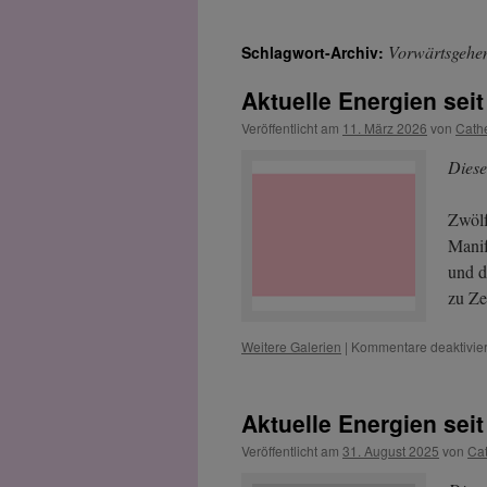
Vorwärtsgehe
Schlagwort-Archiv:
Aktuelle Energien seit
Veröffentlicht am
11. März 2026
von
Cath
Diese
Zwölf
Manif
und d
zu Ze
Weitere Galerien
|
Kommentare deaktivier
Aktuelle Energien sei
Veröffentlicht am
31. August 2025
von
Ca