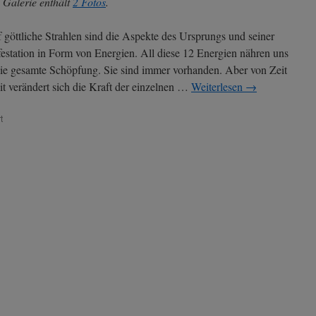
 Galerie enthält
2 Fotos
.
 göttliche Strahlen sind die Aspekte des Ursprungs und seiner
estation in Form von Energien. All diese 12 Energien nähren uns
ie gesamte Schöpfung. Sie sind immer vorhanden. Aber von Zeit
it verändert sich die Kraft der einzelnen …
Weiterlesen
→
für
t
Aktuelle
Energien
seit
22.
August
2025