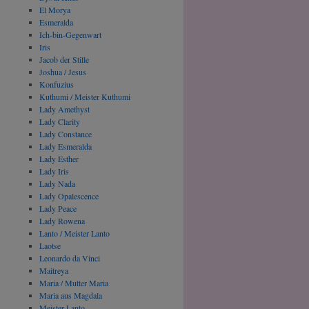
El Morya
Esmeralda
Ich-bin-Gegenwart
Iris
Jacob der Stille
Joshua / Jesus
Konfuzius
Kuthumi / Meister Kuthumi
Lady Amethyst
Lady Clarity
Lady Constance
Lady Esmeralda
Lady Esther
Lady Iris
Lady Nada
Lady Opalescence
Lady Peace
Lady Rowena
Lanto / Meister Lanto
Laotse
Leonardo da Vinci
Maitreya
Maria / Mutter Maria
Maria aus Magdala
Meister Lanto