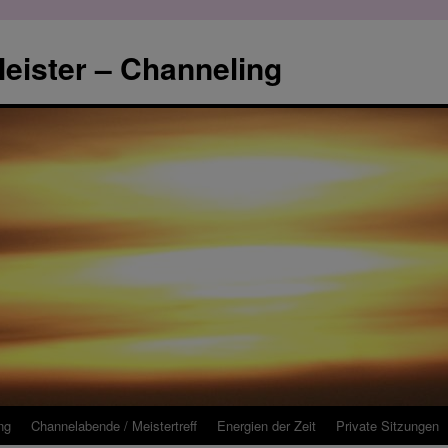
eister – Channeling
ng
Channelabende / Meistertreff
Energien der Zeit
Private Sitzungen