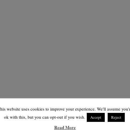
his website uses cookies to improve your experience. We'll assume you'
ok with this, but you can opt-out if you wish.
Accept
Reject
Read More