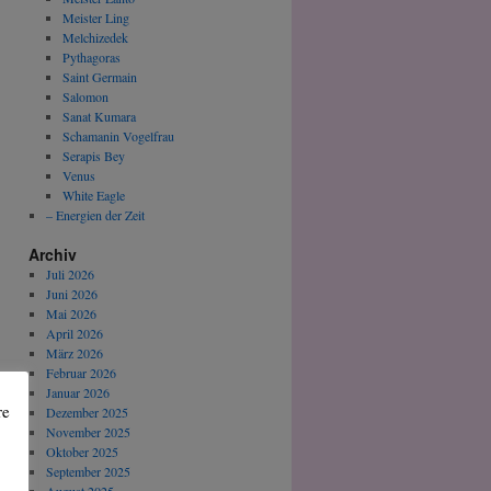
Meister Ling
Melchizedek
Pythagoras
Saint Germain
Salomon
Sanat Kumara
Schamanin Vogelfrau
Serapis Bey
Venus
White Eagle
– Energien der Zeit
Archiv
Juli 2026
Juni 2026
Mai 2026
April 2026
März 2026
Februar 2026
Januar 2026
re
Dezember 2025
November 2025
Oktober 2025
September 2025