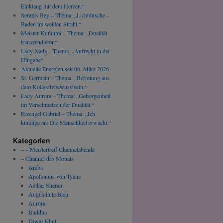
Einklang mit dem Herzen.“
Serapis Bey – Thema: „Lichtdusche –
Baden im weißen Strahl.“
Meister Kuthumi – Thema: „Dualität
transzendieren“
Lady Nada – Thema: „Aufrecht in der
Hingabe“
Aktuelle Energien seit 06. März 2026
St. Germain – Thema: „Befreiung aus
dem Kollektivbewusstsein.“
Lady Aurora – Thema: „Geborgenheit
im Verschmelzen der Dualität.“
Erzengel Gabriel – Thema: „Ich
kündige an: Die Menschheit erwacht.“
Kategorien
– – Meistertreff Channelabende
– Channel des Monats
Amba
Apollonius von Tyana
Asthar Sheran
Augustin le Bleu
Aurora
Buddha
Djwal Khul