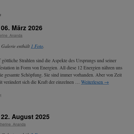
n
 06. März 2026
erine_Ananda
 Galerie enthält
1 Foto
.
 göttliche Strahlen sind die Aspekte des Ursprungs und seiner
estation in Form von Energien. All diese 12 Energien nähren uns
ie gesamte Schöpfung. Sie sind immer vorhanden. Aber von Zeit
it verändert sich die Kraft der einzelnen …
Weiterlesen
→
für
t
Aktuelle
Energien
seit
t 22. August 2025
06.
März
therine_Ananda
2026