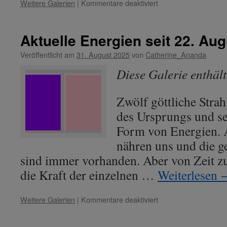
für
Weitere Galerien
|
Kommentare deaktiviert
Aktuelle
Energien
seit
Aktuelle Energien seit 22. Au
06.
März
Veröffentlicht am
31. August 2025
von
Catherine_Ananda
2026
Diese Galerie enthäl
Zwölf göttliche Strah
des Ursprungs und se
Form von Energien. A
nähren uns und die g
sind immer vorhanden. Aber von Zeit zu
die Kraft der einzelnen …
Weiterlesen
für
Weitere Galerien
|
Kommentare deaktiviert
Aktuelle
Energien