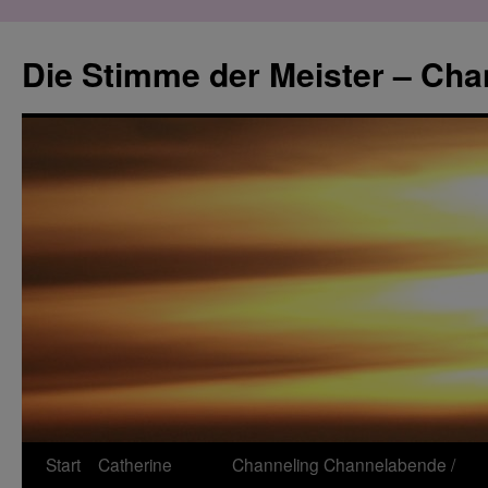
Zum
Inhalt
Die Stimme der Meister – Cha
springen
Start
Catherine
Channeling
Channelabende /