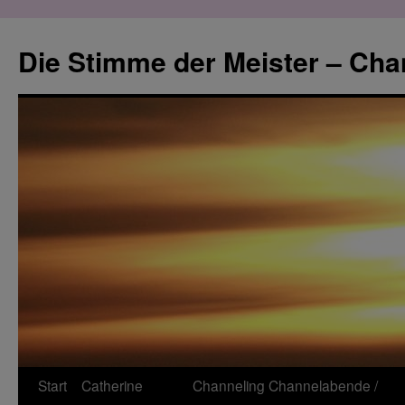
Zum
Inhalt
Die Stimme der Meister – Cha
springen
Start
Catherine
Channeling
Channelabende /