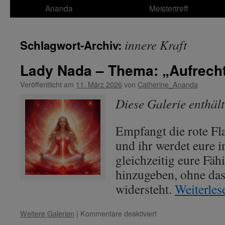
Ananda
Meistertreff
innere Kraft
Schlagwort-Archiv:
Lady Nada – Thema: „Aufrecht
Veröffentlicht am
11. März 2026
von
Catherine_Ananda
Diese Galerie enthäl
Empfangt die rote F
und ihr werdet eure 
gleichzeitig eure Fäh
hinzugeben, ohne das
widersteht.
Weiterle
für
Weitere Galerien
|
Kommentare deaktiviert
Lady