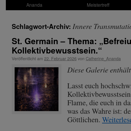
Ananda
Meistertreff
Innere Transmutati
Schlagwort-Archiv:
St. Germain – Thema: „Befrei
Kollektivbewusstsein.“
Veröffentlicht am
22. Februar 2026
von
Catherine_Ananda
Diese Galerie enthäl
Lasst euch hochschw
Kollektivbewusstsein 
Flame, die euch in da
was das Wahre ist: d
Göttlichen.
Weiterle