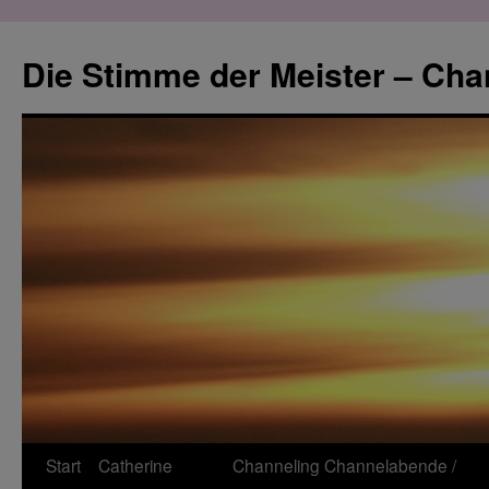
Zum
Inhalt
Die Stimme der Meister – Cha
springen
Start
Catherine
Channeling
Channelabende /