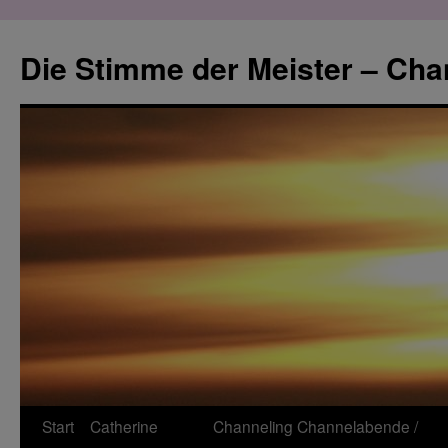
Zum
Inhalt
Die Stimme der Meister – Cha
springen
Start
Catherine
Channeling
Channelabende /