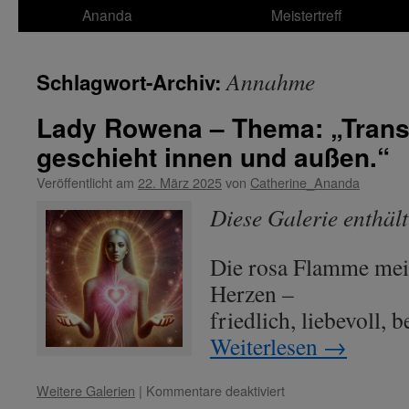
Ananda
Meistertreff
Annahme
Schlagwort-Archiv:
Lady Rowena – Thema: „Trans
geschieht innen und außen.“
Veröffentlicht am
22. März 2025
von
Catherine_Ananda
Diese Galerie enthäl
Die rosa Flamme mein
Herzen –
friedlich, liebevoll, 
Weiterlesen
→
für
Weitere Galerien
|
Kommentare deaktiviert
Lady