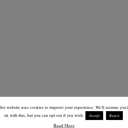
his website uses cookies to improve your experience. We'll assume you'
ok with this, but you can opt-out if you wish.
Accept
Reject
Read More