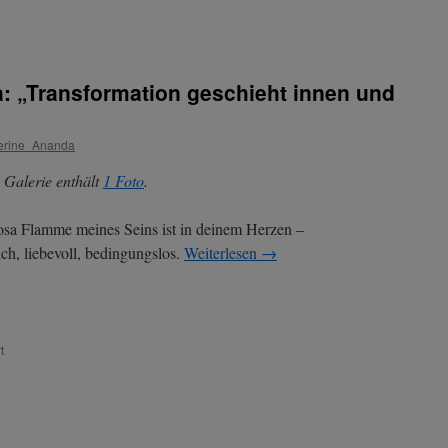
 „Transformation geschieht innen und
erine_Ananda
 Galerie enthält
1 Foto
.
osa Flamme meines Seins ist in deinem Herzen –
lich, liebevoll, bedingungslos.
Weiterlesen
→
für
t
Lady
Rowena
–
Thema:
„Transformation