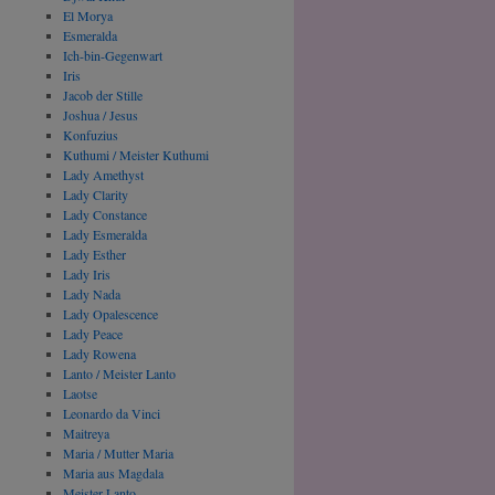
El Morya
Esmeralda
Ich-bin-Gegenwart
Iris
Jacob der Stille
Joshua / Jesus
Konfuzius
Kuthumi / Meister Kuthumi
Lady Amethyst
Lady Clarity
Lady Constance
Lady Esmeralda
Lady Esther
Lady Iris
Lady Nada
Lady Opalescence
Lady Peace
Lady Rowena
Lanto / Meister Lanto
Laotse
Leonardo da Vinci
Maitreya
Maria / Mutter Maria
Maria aus Magdala
Meister Lanto