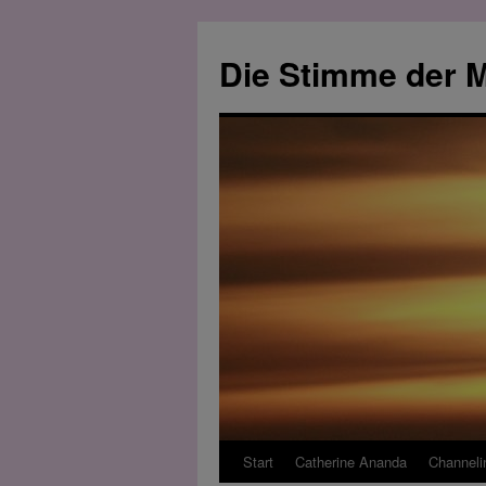
Zum
Inhalt
Die Stimme der M
springen
Start
Catherine Ananda
Channeli