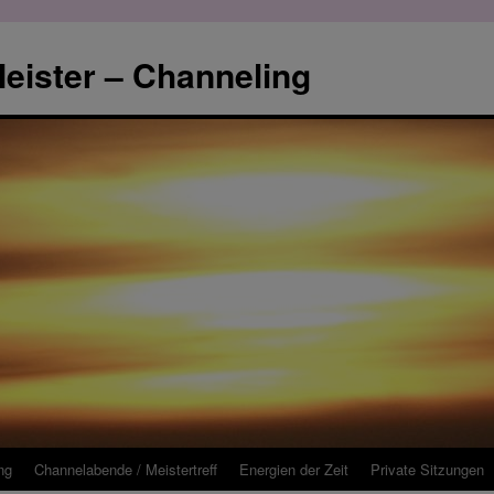
eister – Channeling
ng
Channelabende / Meistertreff
Energien der Zeit
Private Sitzungen