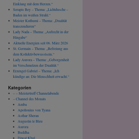
Einklang mit dem Herzen.“
Serapis Bey – Thema: „Lichtdusche –
Baden im weißen Strahl.“
Meister Kuthumi – Thema: „Dualität
transzendieren“
Lady Nada – Thema: „Aufrecht in der
Hingabe“
Aktuelle Energien seit 06. März 2026
St. Germain – Thema: „Befreiung aus
dem Kollektivbewusstsein.“
Lady Aurora – Thema: „Geborgenheit
im Verschmelzen der Dualität.“
Erzengel Gabriel – Thema: „Ich
kündige an: Die Menschheit erwacht.“
Kategorien
– – Meistertreff Channelabende
– Channel des Monats
Amba
Apollonius von Tyana
Asthar Sheran
Augustin le Bleu
Aurora
Buddha
Djwal Khul