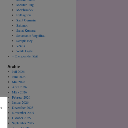
Meister Ling
Melchizedek
Pythagoras
Saint Germain
Salomon
Sanat Kumara
Schamanin Vogelfrau
Serapis Bey
Venus
White Eagle
– Energien der Zeit
Archiv
Juli 2026
Juni 2026
Mai 2026
April 2026
März 2026
Februar 2026
Januar 2026
re
Dezember 2025
November 2025
Oktober 2025
September 2025