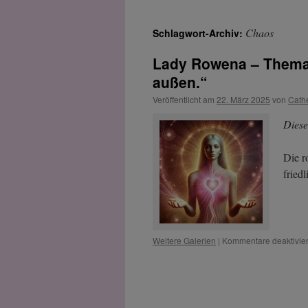
Chaos
Schlagwort-Archiv:
Lady Rowena – Thema:
außen.“
Veröffentlicht am
22. März 2025
von
Cath
Diese
Die r
fried
Weitere Galerien
|
Kommentare deaktivier