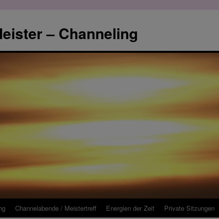
eister – Channeling
ng
Channelabende / Meistertreff
Energien der Zeit
Private Sitzungen