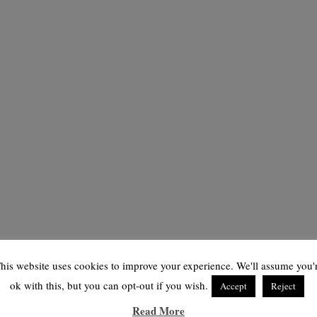
his website uses cookies to improve your experience. We'll assume you'
ok with this, but you can opt-out if you wish.
Accept
Reject
Read More