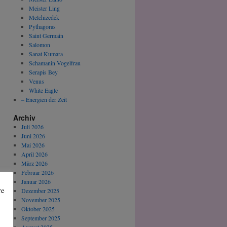
Meister Ling
Melchizedek
Pythagoras
Saint Germain
Salomon
Sanat Kumara
Schamanin Vogelfrau
Serapis Bey
Venus
White Eagle
– Energien der Zeit
Archiv
Juli 2026
Juni 2026
Mai 2026
April 2026
März 2026
Februar 2026
Januar 2026
re
Dezember 2025
November 2025
Oktober 2025
September 2025