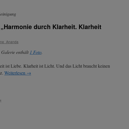
Reinigung
 „Harmonie durch Klarheit. Klarheit
ine_Ananda
 Galerie enthält
1 Foto
.
eit ist Liebe. Klarheit ist Licht. Und das Licht braucht keinen
tz.
Weiterlesen
→
für
t
Lady
Clarity
–
Thema:
„Harmonie