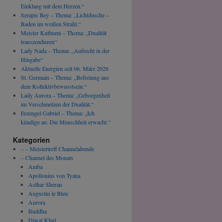
Einklang mit dem Herzen.“
Serapis Bey – Thema: „Lichtdusche –
Baden im weißen Strahl.“
Meister Kuthumi – Thema: „Dualität
transzendieren“
Lady Nada – Thema: „Aufrecht in der
Hingabe“
Aktuelle Energien seit 06. März 2026
St. Germain – Thema: „Befreiung aus
dem Kollektivbewusstsein.“
Lady Aurora – Thema: „Geborgenheit
im Verschmelzen der Dualität.“
Erzengel Gabriel – Thema: „Ich
kündige an: Die Menschheit erwacht.“
Kategorien
– – Meistertreff Channelabende
– Channel des Monats
Amba
Apollonius von Tyana
Asthar Sheran
Augustin le Bleu
Aurora
Buddha
Djwal Khul