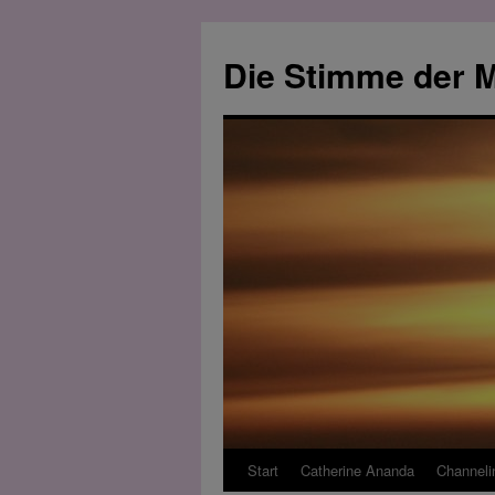
Zum
Inhalt
Die Stimme der M
springen
Start
Catherine Ananda
Channeli