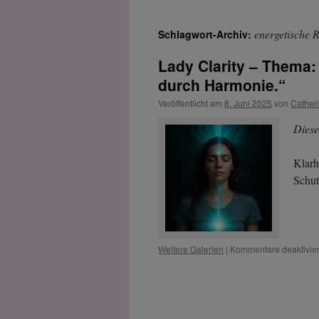
energetische 
Schlagwort-Archiv:
Lady Clarity – Thema:
durch Harmonie.“
Veröffentlicht am
8. Juni 2025
von
Cather
Diese
Klarh
Schu
Weitere Galerien
|
Kommentare deaktivier