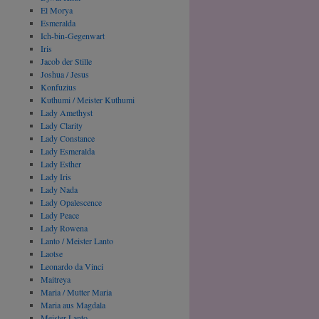
El Morya
Esmeralda
Ich-bin-Gegenwart
Iris
Jacob der Stille
Joshua / Jesus
Konfuzius
Kuthumi / Meister Kuthumi
Lady Amethyst
Lady Clarity
Lady Constance
Lady Esmeralda
Lady Esther
Lady Iris
Lady Nada
Lady Opalescence
Lady Peace
Lady Rowena
Lanto / Meister Lanto
Laotse
Leonardo da Vinci
Maitreya
Maria / Mutter Maria
Maria aus Magdala
Meister Lanto