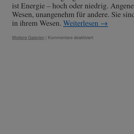
ist Energie – hoch oder niedrig. Ange
Wesen, unangenehm für andere. Sie sind 
in ihrem Wesen.
Weiterlesen
→
für
Weitere Galerien
|
Kommentare deaktiviert
Lady
Esther
–
Thema:
„Allgegenwärtigkeit
der
Schwingung“