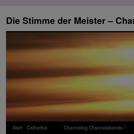
Zum
Inhalt
Die Stimme der Meister – Cha
springen
Start
Catherine
Channeling
Channelabende /