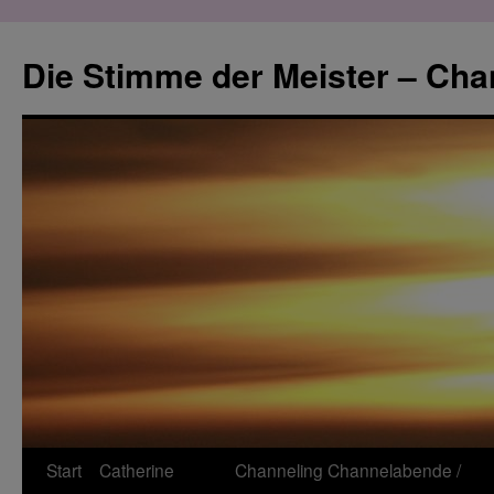
Zum
Inhalt
Die Stimme der Meister – Cha
springen
Start
Catherine
Channeling
Channelabende /