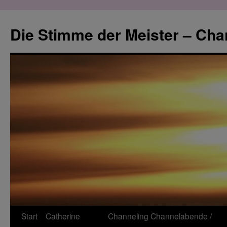
Zum
Inhalt
Die Stimme der Meister – Cha
springen
Start
Catherine
Channeling
Channelabende /