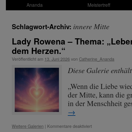
Ananda
Meistertreff
innere Mitte
Schlagwort-Archiv:
Lady Rowena – Thema: „Leben
dem Herzen.“
Veröffentlicht am
13. Juni 2026
von
Catherine_Ananda
Diese Galerie enthäl
„Wenn die Liebe wied
der Mitte, kann die 
in der Menschheit g
→
für
Weitere Galerien
|
Kommentare deaktiviert
Lady