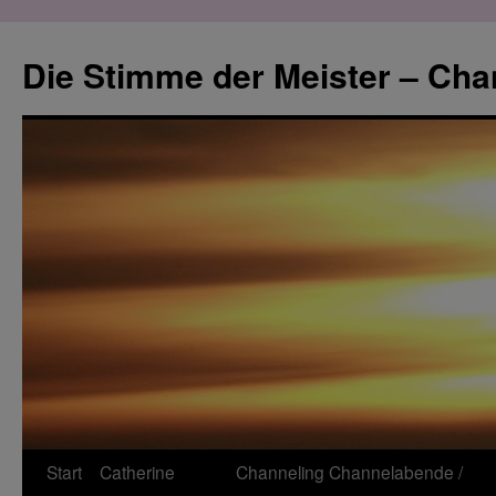
Zum
Inhalt
Die Stimme der Meister – Cha
springen
Start
Catherine
Channeling
Channelabende /