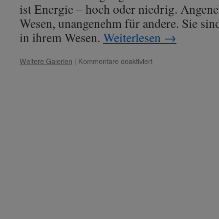
ist Energie – hoch oder niedrig. Ange
Wesen, unangenehm für andere. Sie sind 
in ihrem Wesen.
Weiterlesen
→
für
Weitere Galerien
|
Kommentare deaktiviert
Lady
Esther
–
Thema:
„Allgegenwärtigkeit
der
Schwingung“