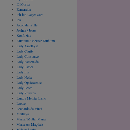
El Morya
Esmeralda
Ich-bin-Gegenwart
Iris
Jacob der Stille
Joshua / Jesus
Konfuzius
Kuthumi / Meister Kuthumi
Lady Amethyst
Lady Clarity
Lady Constance
Lady Esmeralda
Lady Esther
Lady Iris
Lady Nada
Lady Opalescence
Lady Peace
Lady Rowena
Lanto / Meister Lanto
Laotse
Leonardo da Vinci
Maitreya
Maria / Mutter Maria
Maria aus Magdala
Meister Lanto