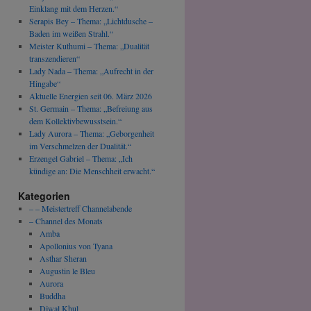
Einklang mit dem Herzen.“
Serapis Bey – Thema: „Lichtdusche –
Baden im weißen Strahl.“
Meister Kuthumi – Thema: „Dualität
transzendieren“
Lady Nada – Thema: „Aufrecht in der
Hingabe“
Aktuelle Energien seit 06. März 2026
St. Germain – Thema: „Befreiung aus
dem Kollektivbewusstsein.“
Lady Aurora – Thema: „Geborgenheit
im Verschmelzen der Dualität.“
Erzengel Gabriel – Thema: „Ich
kündige an: Die Menschheit erwacht.“
Kategorien
– – Meistertreff Channelabende
– Channel des Monats
Amba
Apollonius von Tyana
Asthar Sheran
Augustin le Bleu
Aurora
Buddha
Djwal Khul