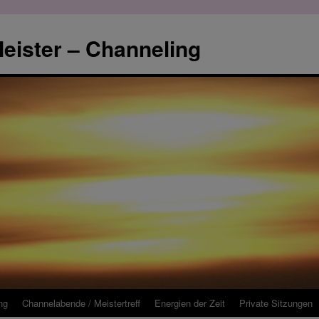
eister – Channeling
ng
Channelabende / Meistertreff
Energien der Zeit
Private Sitzungen