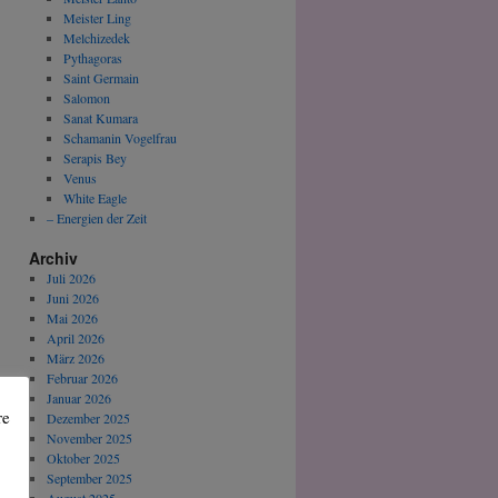
Meister Ling
Melchizedek
Pythagoras
Saint Germain
Salomon
Sanat Kumara
Schamanin Vogelfrau
Serapis Bey
Venus
White Eagle
– Energien der Zeit
Archiv
Juli 2026
Juni 2026
Mai 2026
April 2026
März 2026
Februar 2026
Januar 2026
re
Dezember 2025
November 2025
Oktober 2025
September 2025