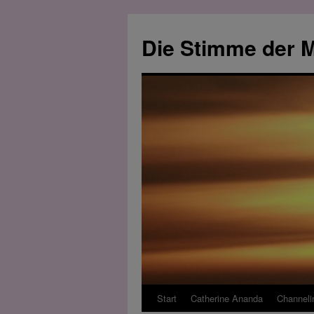
Zum
Inhalt
Die Stimme der M
springen
Start
Catherine Ananda
Channeli