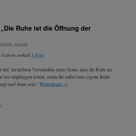
„Die Ruhe ist die Öffnung der
therine_Ananda
 Galerie enthält
1 Foto
.
t tief, im tiefsten Verständnis eures Seins, dass ihr Ruhe im
 nur empfangen könnt, wenn ihr selbst eure eigene Ruhe
ngt und dann seid.“
Weiterlesen
→
für
t
Lady
Esther
–
Thema:
„Die