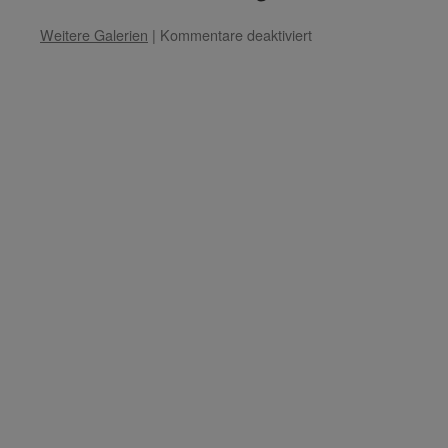
für
Weitere Galerien
|
Kommentare deaktiviert
Meister
Ling
–
Thema:
„Schein
und
Sein“