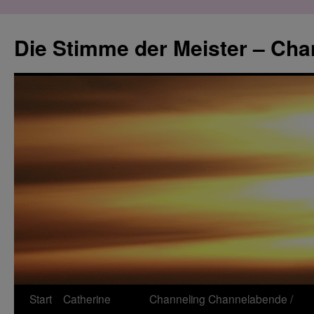
Zum
Inhalt
Die Stimme der Meister – Cha
springen
Start
Catherine
Channeling
Channelabende /