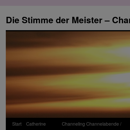
Zum
Inhalt
Die Stimme der Meister – Cha
springen
Start
Catherine
Channeling
Channelabende /