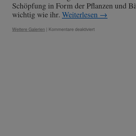
Schöpfung in Form der Pflanzen und B
wichtig wie ihr.
Weiterlesen
→
für
Weitere Galerien
|
Kommentare deaktiviert
White
Eagle
–
Thema:
„Schaut
mit
den
Augen
des
Herzens.“