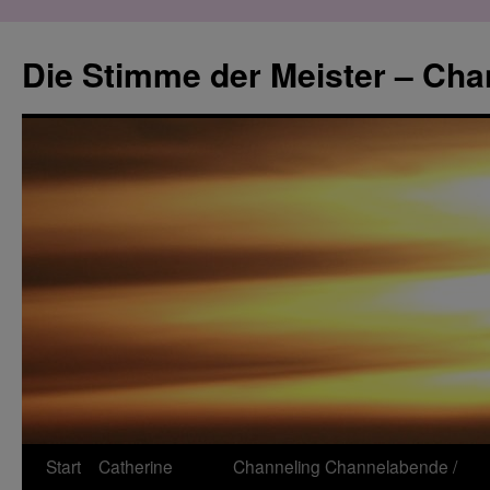
Zum
Inhalt
Die Stimme der Meister – Cha
springen
Start
Catherine
Channeling
Channelabende /