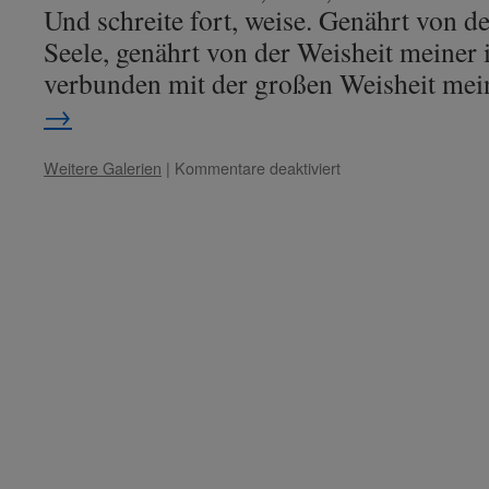
Und schreite fort, weise. Genährt von d
Seele, genährt von der Weisheit meiner 
verbunden mit der großen Weisheit mei
→
für
Weitere Galerien
|
Kommentare deaktiviert
Lady
Constance
–
„Gelassen
inmitten
der
Winde.“