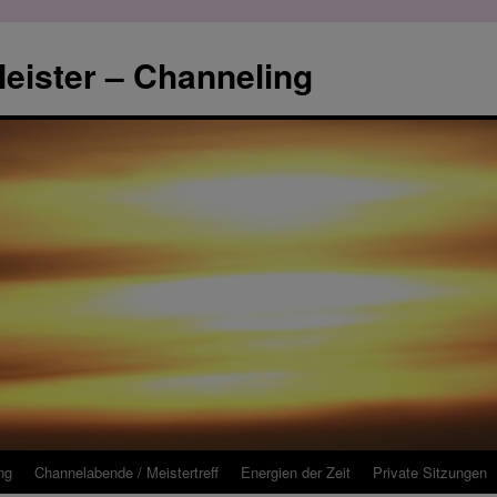
eister – Channeling
ng
Channelabende / Meistertreff
Energien der Zeit
Private Sitzungen