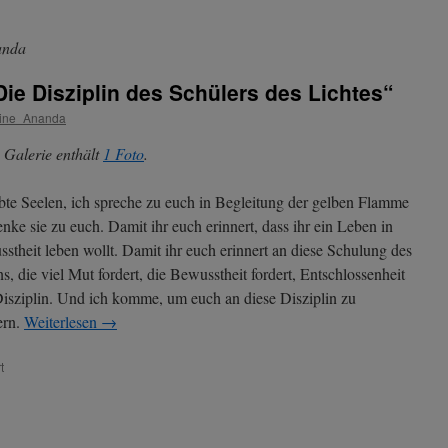
anda
ie Disziplin des Schülers des Lichtes“
rine_Ananda
 Galerie enthält
1 Foto
.
bte Seelen, ich spreche zu euch in Begleitung der gelben Flamme
enke sie zu euch. Damit ihr euch erinnert, dass ihr ein Leben in
stheit leben wollt. Damit ihr euch erinnert an diese Schulung des
s, die viel Mut fordert, die Bewusstheit fordert, Entschlossenheit
isziplin. Und ich komme, um euch an diese Disziplin zu
ern.
Weiterlesen
→
für
t
Konfuzius
–
Thema:
„Die