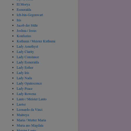
El Morya
Esmeralda
Ich-bin-Gegenwart
Iris
Jacob der Stille
Joshua / Jesus
Konfuzius
Kuthumi / Meister Kuthumi
Lady Amethyst
Lady Clarity
Lady Constance
Lady Esmeralda
Lady Esther
Lady Iris
Lady Nada
Lady Opalescence
Lady Peace
Lady Rowena
Lanto / Meister Lanto
Laotse
Leonardo da Vinci
Maitreya
Maria / Mutter Maria
Maria aus Magdala
Meister Lanto