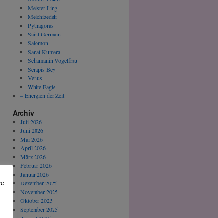
Meister Ling
Melchizedek
Pythagoras
Saint Germain
Salomon
Sanat Kumara
Schamanin Vogelfrau
Serapis Bey
Venus
White Eagle
– Energien der Zeit
Archiv
Juli 2026
Juni 2026
Mai 2026
April 2026
März 2026
Februar 2026
Januar 2026
re
Dezember 2025
November 2025
Oktober 2025
September 2025