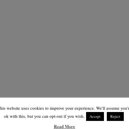
his website uses cookies to improve your experience. We'll assume you'
ok with this, but you can opt-out if you wish.
Accept
Reject
Read More