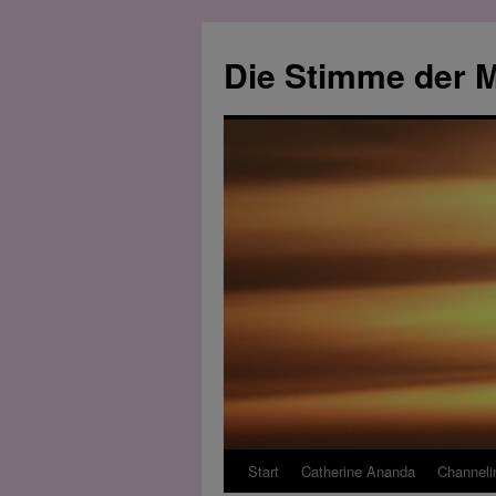
Zum
Inhalt
Die Stimme der M
springen
Start
Catherine Ananda
Channeli