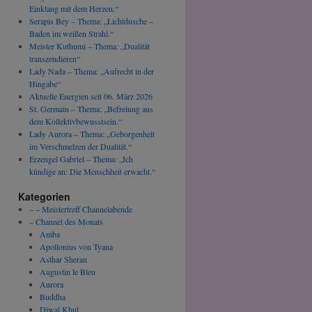
Einklang mit dem Herzen.“
Serapis Bey – Thema: „Lichtdusche –
Baden im weißen Strahl.“
Meister Kuthumi – Thema: „Dualität
transzendieren“
Lady Nada – Thema: „Aufrecht in der
Hingabe“
Aktuelle Energien seit 06. März 2026
St. Germain – Thema: „Befreiung aus
dem Kollektivbewusstsein.“
Lady Aurora – Thema: „Geborgenheit
im Verschmelzen der Dualität.“
Erzengel Gabriel – Thema: „Ich
kündige an: Die Menschheit erwacht.“
Kategorien
– – Meistertreff Channelabende
– Channel des Monats
Amba
Apollonius von Tyana
Asthar Sheran
Augustin le Bleu
Aurora
Buddha
Djwal Khul