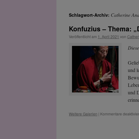
Catherine An
Schlagwort-Archiv:
Konfuzius – Thema: „D
Veröffentlicht am
1. April 2021
von
Cathe
Diese
Gelie
und l
Bewus
Leben
und D
erinn
Weitere Galerien
|
Kommentare deaktivier