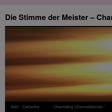
Zum
Inhalt
Die Stimme der Meister – Cha
springen
Start
Catherine
Channeling
Channelabende /