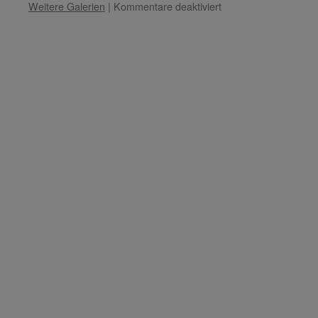
für
Weitere Galerien
|
Kommentare deaktiviert
Lady
Opalescence
–
Thema:
„Drei
Phasen
des
Übergangs.“