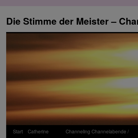
Zum
Inhalt
Die Stimme der Meister – Cha
springen
Start
Catherine
Channeling
Channelabende /