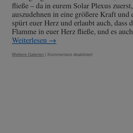
fließe – da in eurem Solar Plexus zuers
auszudehnen in eine größere Kraft und 
spürt euer Herz und erlaubt auch, dass 
Flamme in euer Herz fließe, und es au
Weiterlesen
→
für
Weitere Galerien
|
Kommentare deaktiviert
Lady
Rowena
mit
Lady
Nada
–
Thema:
„Bedingungslosigkeit
ist
Kraftwerdung.“