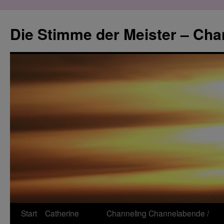
Zum
Inhalt
Die Stimme der Meister – Cha
springen
Start
Catherine
Channeling
Channelabende /