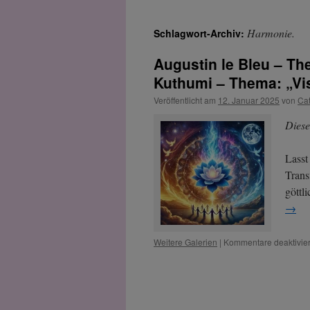
Harmonie.
Schlagwort-Archiv:
Augustin le Bleu – Th
Kuthumi – Thema: „Vi
Veröffentlicht am
12. Januar 2025
von
Ca
Diese
Lasst
Trans
göttl
→
Weitere Galerien
|
Kommentare deaktivier