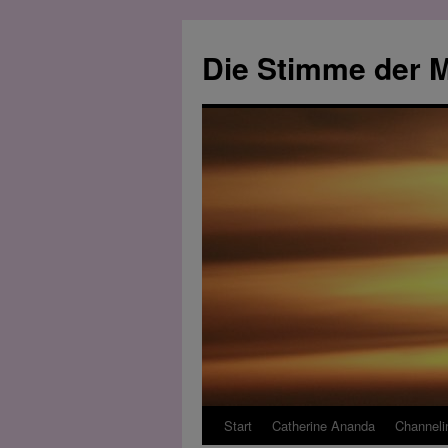
Zum
Inhalt
Die Stimme der M
springen
Start
Catherine Ananda
Channeli