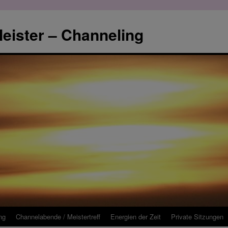
eister – Channeling
ng
Channelabende / Meistertreff
Energien der Zeit
Private Sitzungen