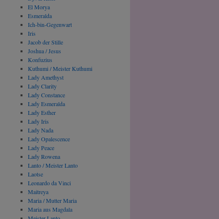
El Morya
Esmeralda
Ich-bin-Gegenwart
Iris
Jacob der Stille
Joshua / Jesus
Konfuzius
Kuthumi / Meister Kuthumi
Lady Amethyst
Lady Clarity
Lady Constance
Lady Esmeralda
Lady Esther
Lady Iris
Lady Nada
Lady Opalescence
Lady Peace
Lady Rowena
Lanto / Meister Lanto
Laotse
Leonardo da Vinci
Maitreya
Maria / Mutter Maria
Maria aus Magdala
Meister Lanto