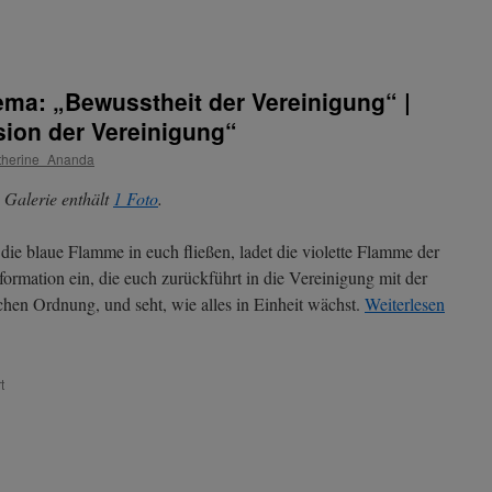
ema: „Bewusstheit der Vereinigung“ |
sion der Vereinigung“
therine_Ananda
 Galerie enthält
1 Foto
.
 die blaue Flamme in euch fließen, ladet die violette Flamme der
formation ein, die euch zurückführt in die Vereinigung mit der
ichen Ordnung, und seht, wie alles in Einheit wächst.
Weiterlesen
für
t
Augustin
le
Bleu
–
Thema: