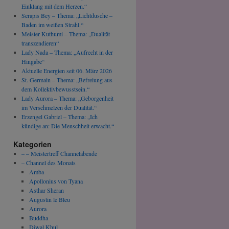
Einklang mit dem Herzen.“
Serapis Bey – Thema: „Lichtdusche –
Baden im weißen Strahl.“
Meister Kuthumi – Thema: „Dualität
transzendieren“
Lady Nada – Thema: „Aufrecht in der
Hingabe“
Aktuelle Energien seit 06. März 2026
St. Germain – Thema: „Befreiung aus
dem Kollektivbewusstsein.“
Lady Aurora – Thema: „Geborgenheit
im Verschmelzen der Dualität.“
Erzengel Gabriel – Thema: „Ich
kündige an: Die Menschheit erwacht.“
Kategorien
– – Meistertreff Channelabende
– Channel des Monats
Amba
Apollonius von Tyana
Asthar Sheran
Augustin le Bleu
Aurora
Buddha
Djwal Khul