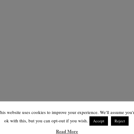
his website uses cookies to improve your experience. We'll assume you'
ok with this, but you can opt-out if you wish.
Accept
Reject
Read More