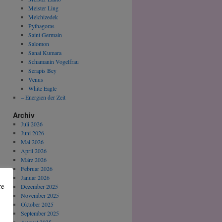
Meister Ling
Melchizedek
Pythagoras
Saint Germain
Salomon
Sanat Kumara
Schamanin Vogelfrau
Serapis Bey
Venus
White Eagle
– Energien der Zeit
Archiv
Juli 2026
Juni 2026
Mai 2026
April 2026
März 2026
Februar 2026
Januar 2026
re
Dezember 2025
November 2025
Oktober 2025
September 2025