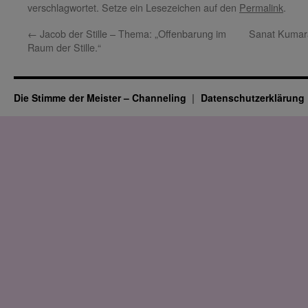
verschlagwortet. Setze ein Lesezeichen auf den
Permalink
.
←
Jacob der Stille – Thema: „Offenbarung im
Sanat Kumara
Raum der Stille.“
Die Stimme der Meister – Channeling
Datenschutz­erklärung