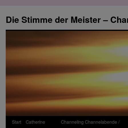
Zum
Inhalt
Die Stimme der Meister – Cha
springen
Start
Catherine
Channeling
Channelabende /