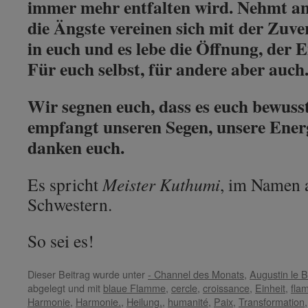
immer mehr entfalten wird. Nehmt an
die Ängste vereinen sich mit der Zuver
in euch und es lebe die Öffnung, der 
Für euch selbst, für andere aber auch
Wir segnen euch, dass es euch bewuss
empfangt unseren Segen, unsere Energ
danken euch.
Es spricht
Meister Kuthumi
, im Namen a
Schwestern.
So sei es!
Dieser Beitrag wurde unter
- Channel des Monats
,
Augustin le B
abgelegt und mit
blaue Flamme
,
cercle
,
croissance
,
Einheit
,
fla
Harmonie
,
Harmonie.
,
Heilung.
,
humanité
,
Paix
,
Transformation