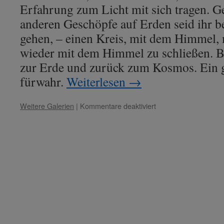
Erfahrung zum Licht mit sich tragen. G
anderen Geschöpfe auf Erden seid ihr b
gehen, – einen Kreis, mit dem Himmel, 
wieder mit dem Himmel zu schließen. 
zur Erde und zurück zum Kosmos. Ein 
fürwahr.
Weiterlesen
→
für
Weitere Galerien
|
Kommentare deaktiviert
Lady
Nada
–
Thema:
„Schulung
in
den
Kleidern
der
Seele.“