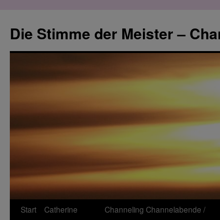
Zum
Inhalt
Die Stimme der Meister – Cha
springen
Start
Catherine
Channeling
Channelabende /