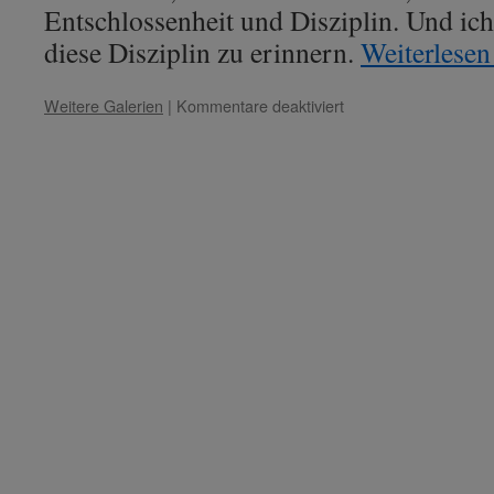
Entschlossenheit und Disziplin. Und i
diese Disziplin zu erinnern.
Weiterlese
für
Weitere Galerien
|
Kommentare deaktiviert
Konfuzius
–
Thema:
„Die
Disziplin
des
Schülers
des
Lichtes“