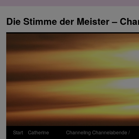
Zum
Inhalt
Die Stimme der Meister – Cha
springen
Start
Catherine
Channeling
Channelabende /