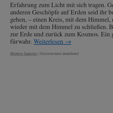
Erfahrung zum Licht mit sich tragen. G
anderen Geschöpfe auf Erden seid ihr b
gehen, – einen Kreis, mit dem Himmel, 
wieder mit dem Himmel zu schließen. 
zur Erde und zurück zum Kosmos. Ein 
fürwahr.
Weiterlesen
→
für
Weitere Galerien
|
Kommentare deaktiviert
Lady
Nada
–
Thema:
„Schulung
in
den
Kleidern
der
Seele.“