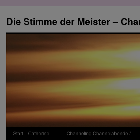
Zum
Inhalt
Die Stimme der Meister – Cha
springen
Start
Catherine
Channeling
Channelabende /