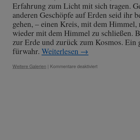
Erfahrung zum Licht mit sich tragen. G
anderen Geschöpfe auf Erden seid ihr b
gehen, – einen Kreis, mit dem Himmel, 
wieder mit dem Himmel zu schließen. 
zur Erde und zurück zum Kosmos. Ein 
fürwahr.
Weiterlesen
→
für
Weitere Galerien
|
Kommentare deaktiviert
Lady
Nada
–
Thema:
„Schulung
in
den
Kleidern
der
Seele.“