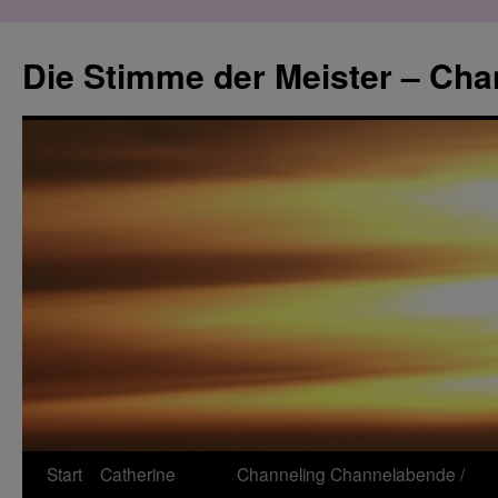
Zum
Inhalt
Die Stimme der Meister – Cha
springen
Start
Catherine
Channeling
Channelabende /