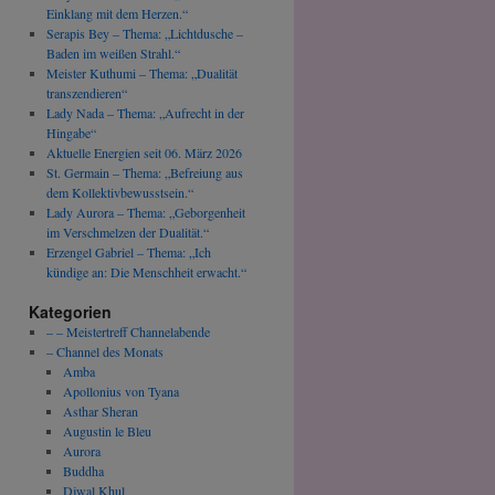
Einklang mit dem Herzen.“
Serapis Bey – Thema: „Lichtdusche –
Baden im weißen Strahl.“
Meister Kuthumi – Thema: „Dualität
transzendieren“
Lady Nada – Thema: „Aufrecht in der
Hingabe“
Aktuelle Energien seit 06. März 2026
St. Germain – Thema: „Befreiung aus
dem Kollektivbewusstsein.“
Lady Aurora – Thema: „Geborgenheit
im Verschmelzen der Dualität.“
Erzengel Gabriel – Thema: „Ich
kündige an: Die Menschheit erwacht.“
Kategorien
– – Meistertreff Channelabende
– Channel des Monats
Amba
Apollonius von Tyana
Asthar Sheran
Augustin le Bleu
Aurora
Buddha
Djwal Khul