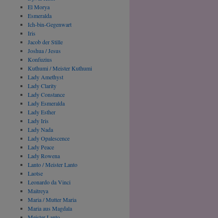
El Morya
Esmeralda
Ich-bin-Gegenwart
Iris
Jacob der Stille
Joshua / Jesus
Konfuzius
Kuthumi / Meister Kuthumi
Lady Amethyst
Lady Clarity
Lady Constance
Lady Esmeralda
Lady Esther
Lady Iris
Lady Nada
Lady Opalescence
Lady Peace
Lady Rowena
Lanto / Meister Lanto
Laotse
Leonardo da Vinci
Maitreya
Maria / Mutter Maria
Maria aus Magdala
Meister Lanto