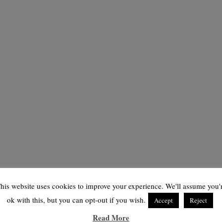
his website uses cookies to improve your experience. We'll assume you'
ok with this, but you can opt-out if you wish.
Accept
Reject
Read More