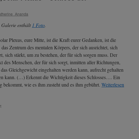
Verbundenheit
durch
therine_Ananda
Handreichung.“
 Galerie enthält
1 Foto
.
olar Plexus, eure Mitte, ist die Kraft eurer Gedanken, ist die
, das Zentrum des mentalen Körpers, der sich ausrichtet, sich
zt, sich stärkt, um zu bestehen, der für sich sorgen muss. Der
t des Menschen, der für sich sorgt, inmitten aller Richtungen,
 das Gleichgewicht eingehalten werden kann, aufrecht gehalten
n kann. (…) Erkennt die Wichtigkeit dieses Schlosses…. Ein
ung bekommt, wie es ihm zusteht und es ihm gebührt.
Weiterlesen
für
t
Pythagoras
–
Thema:
„Solar
Plexus