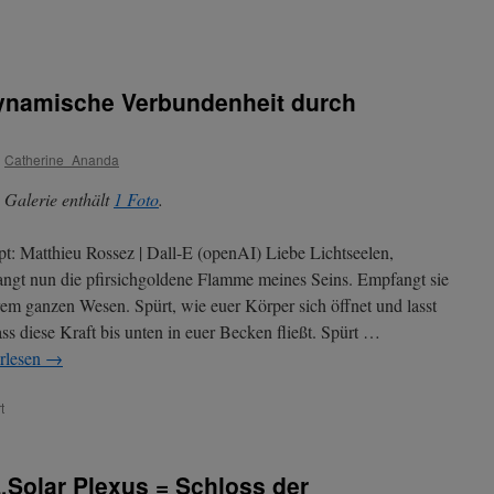
ynamische Verbundenheit durch
n
Catherine_Ananda
 Galerie enthält
1 Foto
.
t: Matthieu Rossez | Dall-E (openAI) Liebe Lichtseelen,
ngt nun die pfirsichgoldene Flamme meines Seins. Empfangt sie
rem ganzen Wesen. Spürt, wie euer Körper sich öffnet und lasst
ass diese Kraft bis unten in euer Becken fließt. Spürt …
rlesen
→
für
t
Maitreya
–
Thema:
„Solar Plexus = Schloss der
„Dynamische