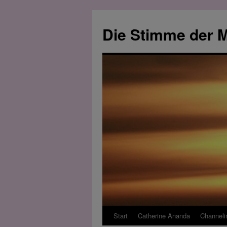
Zum
Inhalt
Die Stimme der M
springen
Start
Catherine Ananda
Channeli