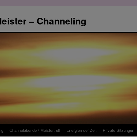
eister – Channeling
ng
Channelabende / Meistertreff
Energien der Zeit
Private Sitzungen