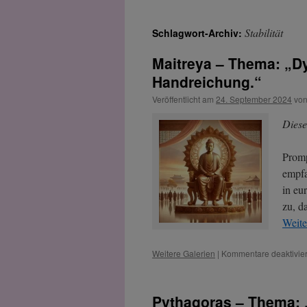
Stabilität
Schlagwort-Archiv:
Maitreya – Thema: „D
Handreichung.“
Veröffentlicht am
24. September 2024
vo
Diese
Promp
empfa
in eu
zu, d
Weite
Weitere Galerien
|
Kommentare deaktivier
Pythagoras – Thema: 