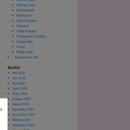
Meister Ling
Melchizedek
Pythagoras
Saint Germain
Salomon
Sanat Kumara
Schamanin Vogelfrau
Serapis Bey
Venus
White Eagle
– Energien der Zeit
Archiv
Juli 2026
Juni 2026
Mai 2026
April 2026
März 2026
Februar 2026
Januar 2026
re
Dezember 2025
November 2025
Oktober 2025
September 2025