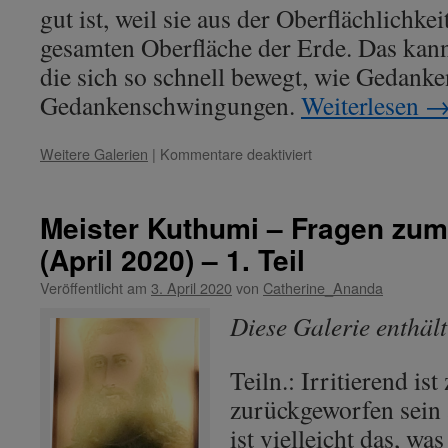
gut ist, weil sie aus der Oberflächlichkei
gesamten Oberfläche der Erde. Das kann
die sich so schnell bewegt, wie Gedanke
Gedankenschwingungen.
Weiterlesen
für
Weitere Galerien
|
Kommentare deaktiviert
Meister
Kuthumi
–
Meister Kuthumi – Fragen zum
Fragen
(April 2020) – 1. Teil
zum
Coronavirus
Veröffentlicht am
3. April 2020
von
Catherine_Ananda
(April
2020)
Diese Galerie enthäl
–
2.
Teil
Teiln.: Irritierend ist
zurückgeworfen sein 
ist vielleicht das, w