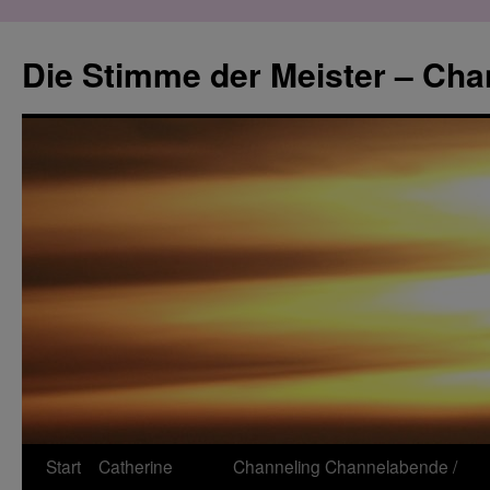
Zum
Inhalt
Die Stimme der Meister – Cha
springen
Start
Catherine
Channeling
Channelabende /