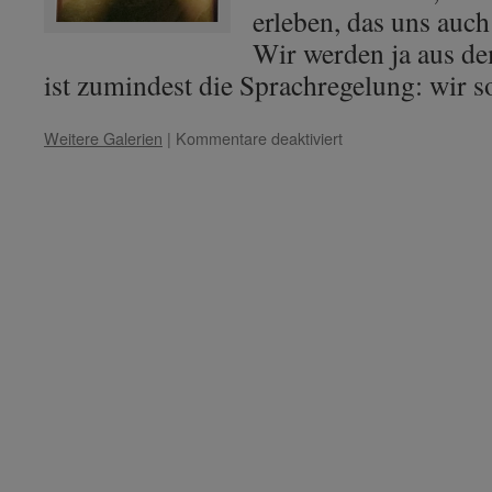
erleben, das uns auch 
Wir werden ja aus de
ist zumindest die Sprachregelung: wir 
für
Weitere Galerien
|
Kommentare deaktiviert
Meister
Kuthumi
–
Fragen
zum
Coronavirus
(April
2020)
–
1.
Teil